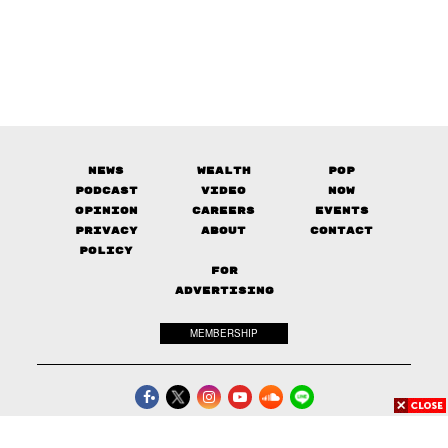
News
Wealth
Pop
Podcast
Video
Now
Opinion
Careers
Events
Privacy
About
Contact
Policy
FOR
ADVERTISING
MEMBERSHIP
© 2017-
2026
The Standard. All rights reserved.