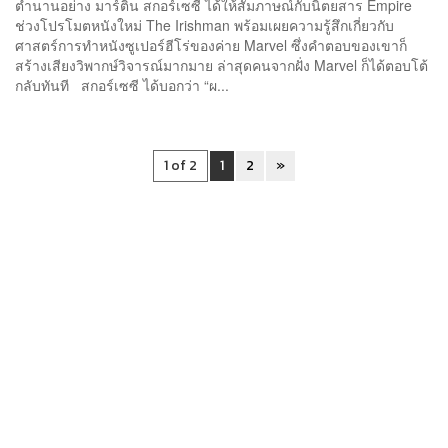
ตำนานอย่าง มาร์ติน สกอร์เซซี ได้ให้สัมภาษณ์กับนิตยสาร Empire
ช่วงโปรโมตหนังใหม่ The Irishman พร้อมเผยความรู้สึกเกี่ยวกับ
ศาสตร์การทำหนังซูเปอร์ฮีโร่ของค่าย Marvel ซึ่งคำตอบของเขาก็
สร้างเสียงวิพากษ์วิจารณ์มากมาย ล่าสุดคนจากฝั่ง Marvel ก็ได้ตอบโต้
กลับทันที สกอร์เซซี ได้บอกว่า “ผ...
1 of 2
1
2
»