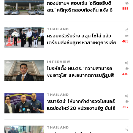
กองปราบฯ สอบเข้ม ‘อดีตอธิบดี
555
สถ.’ คดีทุจริตสอบท้องถิ่น แจ้ง 6
ข้อหาหนัก จ่อชง ป.ป.ช. 12 ส.ค. นี้
THAILAND
ครอบครัวรับร่าง ฮลุน โซโล่ แล้ว
465
เตรียมส่งชันสูตรหาสาเหตุการเสีย
ชีวิต
INTERVIEW
ไขรหัสตั้ง ผบ.ตร. ‘ความสามารถ
430
vs อาวุโส’ และอนาคตการปฏิรูปสี
กากี กับ พล.ต.อ. เอก อังสนานนท์
THAILAND
‘ธนารัตน์’ ให้ปากคำตำรวจไซเบอร์
357
แฉช่องโหว่ 20 หน่วยงานรัฐ ยันไร้
นัยทางการเมือง
THAILAND