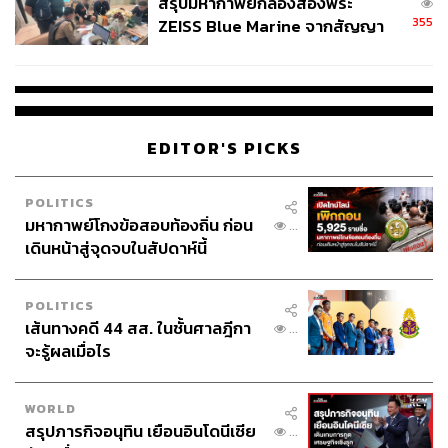
สรุปมหากาพย์กล้องส่องพระ
355
ZEISS Blue Marine จากสัญญา
ผลิต 8.3 ล้าน สู่ข้อพิพาท ‘มา
เวลล์ฯ’ ฟ้อง ‘โทน บางแค’ ผิดนัด
จ่ายหนี้-แอบระบุแบรนด์
EDITOR'S PICKS
POLITICS
มหากาพย์โกงข้อสอบท้องถิ่น ก่อน
...
เดินหน้าสู่จุดจบในสัปดาห์นี้
POLITICS
เส้นทางคดี 44 สส. ในชั้นศาลฎีกา
...
จะรู้ผลเมื่อไร
WORLD
สรุปภารกิจอนุทิน เยือนอินโดนีเซีย
...