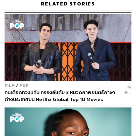
scorseses-marvel-1203360546
RELATED STORIES
www.ign.com/articles/2019/09/25/joker-how-martin-s
corsese-helped-out-the-dc-movie
TAGS:
Netflix
Marvel
Martin Scorsese
James Gunn
Samuel L. Jackson
The Irishman
FILM
/
POP
คนเดือดทวงแค้น ครองอันดับ 3 หมวดภาพยนตร์ภาษา
...
LOADING...
ต่างประเทศบน Netflix Global Top 10 Movies
ABOUT THE AUTHOR
คริสตอฟเฟอร์ สเวนซัน
บรรณาธิการแฟชั่นและคัลเจอร์ต่างประเทศ