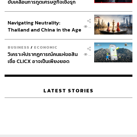
ขับเคลื่อนการทูตเศรษฐกิจเชิงรุก
ประกาศหุ้นส่วนยุทธศาสตร์ไทย –
อินโดนีเซีย
Navigating Neutrality:
...
Thailand and China in the Age
of a New Global Order
BUSINESS
/
ECONOMIC
วิเคราะห์ปรากฏการณ์คนแห่ขอสิน
...
เชื่อ CLICX อาจเป็นเพียงยอด
ภูเขาน้ำแข็ง ของปัญหาหนี้ครัว
เรือนไทยที่ถูกซุกไว้
LATEST STORIES