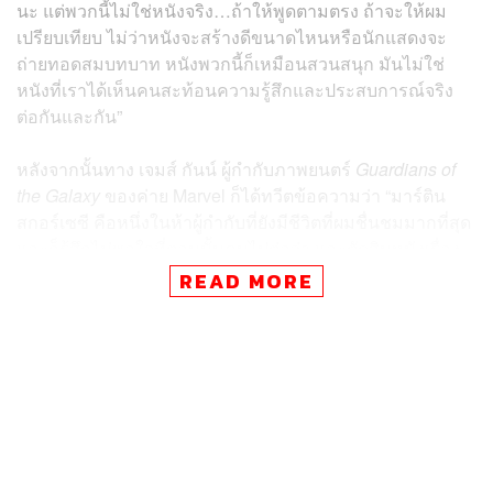
นะ แต่พวกนี้ไม่ใช่หนังจริง…ถ้าให้พูดตามตรง ถ้าจะให้ผม
เปรียบเทียบ ไม่ว่าหนังจะสร้างดีขนาดไหนหรือนักแสดงจะ
ถ่ายทอดสมบทบาท หนังพวกนี้ก็เหมือนสวนสนุก มันไม่ใช่
หนังที่เราได้เห็นคนสะท้อนความรู้สึกและประสบการณ์จริง
ต่อกันและกัน”
หลังจากนั้นทาง เจมส์ กันน์ ผู้กำกับภาพยนตร์
Guardians of
the Galaxy
ของค่าย Marvel ก็ได้ทวีตข้อความว่า “มาร์ติน
สกอร์เซซี คือหนึ่งในห้าผู้กำกับที่ยังมีชีวิตที่ผมชื่นชมมากที่สุด
และก็รู้สึกไม่พอใจที่ตอนนั้นคนไปต่อว่า และตัดสินหนังเรื่อง
The Last Temptation of Christ
ของเขา แม้ยังไม่เคยดู แต่มา
READ MORE
วันนี้ผมก็เสียใจว่าเขามาตัดสินหนังของผมเพราะเหตุผล
เดียวกัน”
ต่อมานักแสดงระดับตำนานอย่าง ซามูเอล แอล. แจ็กสัน ที่
แสดงเป็นตัวละคร นิค ฟิวรี ในหนังหลายเรื่องของอาณาจักร
Marvel ก็ได้พูดบนพรมแดงงานเปิดตัวสตูดิโอทำหนังของ ไท
เลอร์ เพอร์รี ที่แอตแลนตาว่า “หนังก็คือหนัง ทุกคนก็ไม่ได้
ชอบหนังของเขา…แต่เราสามารถมีความคิดเป็นของตัวเอง