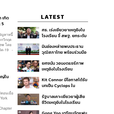
LATEST
ก เกิด
: 5
ศธ. เร่งเยียวยาเหตุยิงใน
ปัญหาหนี้
โรงเรียน จี้ สพฐ. ยกระดับ
ากวิกฤต
ความปลอดภัย ด้าน
Crew โดย
มินอ่องหล่ายพบประธาน
ผบ.ตร. สั่งเช็กประวัติผู้ก่อ
วิด-19 -
วุฒิสภาไทย พร้อมร่วมมือ
เหตุ หลังพบยิงจุดตาย
แก้ปัญหาแก้ปัญหามลพิษ
แม่นยำ
ยศชนัน วอนงดแชร์ภาพ
ข้ามแดน-สารพิษในแม่น้ำ
เหตุยิงในโรงเรียน
เทพศิรินทร์ นนทบุรี สั่งปิด
หญ่ใน
Kit Connor มีโอกาสได้รับ
เรียนชั่วคราว-เร่งเยียวยา
บทเป็น Cyclops ใน
จิตใจ
ภาพยนตร์ X-Men
่ตอนเมื่อ
รัฐบาลเคาะเยียวยาผู้เสีย
เวอร์ชันใหม่
 York
ชีวิตเหตุยิงในโรงเรียน
รายละ 1 ล้านบาท เทียบ 4
Chapter
Gong Yoo เตรียมจัดแฟน