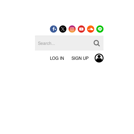
LOG IN
SIGN UP