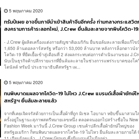
5 พฤษภาคม 2020
ทรัมป์เผย อาจขึ้นภาษีนำเข้าสินค้าจีนอีกครั้ง ท่ามกลางกระแสวิต
สงครามการค้าระลอกใหม่, J.Crew ยื่นล้มละลายจากพิษโควิด-19
ปัจจัยที่นักลงทุนต้องรู้ (5 พ.ค. 2563)
- J.Crew ผู้ผลิตเครื่องแต่งกายสัญชาติอเมริกัน ยื่นขอล้มละลายเพื่อแก้ไข
1,650 ล้านดอลลาร์สหรัฐ หรือกว่า 53,000 ล้านบาท หลังการล็อกดาวน์จ
โควิด-19 ที่ยืดเยื้อเข้าสู่เดือนที่ 2 ส่งผลกระทบต่อการดำเนินงานของ J.
นับเป็นธุรกิจค้าปลีกรายแรกที่ยื่นล้มละลายในช่วงการแพร่ระบาดของโค
โดนัลด์ ทรัมป์ ประธานาธิบดีสหรัฐฯ เผ...
5 พฤษภาคม 2020
ทนพิษบาดแผลจากโควิด-19 ไม่ไหว J.Crew แบรนด์เสื้อผ้ายักษ์ใ
สหรัฐฯ ยื่นล้มละลายแล้ว
จากที่เคยเจิดจรัสด้วยการเป็นเสื้อผ้าที่ถูก มิเชล โอบามา หยิบขึ้นมาสวมใส
ครั้งอยู่ในฐานะสุภาพสตรีหมายเลขหนึ่ง ตลอดจนออกไปสร้างชื่อใน New
Fashion Week มาวันนี้ J.Crew Group เชนค้าปลีกเสื้อผ้ายักษ์ใหญ่ของ
สหรัฐอเมริกา ก็ทนพิษบาดแผลจากโควิด-19 ไม่ไหว ยื่นล้มละลายภายใต้ 
11 เรียบร้อยแล้ว J.Crew Group ซึ่งมีแบรนด์ในมืออย่า...