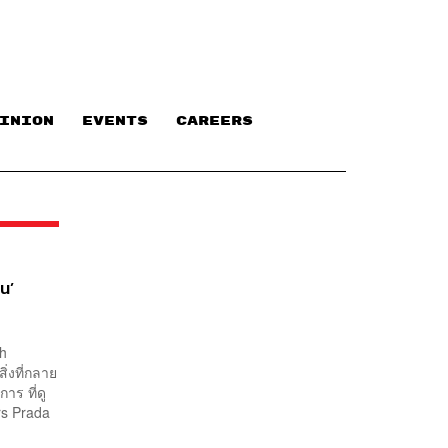
INION
EVENTS
CAREERS
น’
th
่งที่กลาย
าร ที่ดู
rs Prada