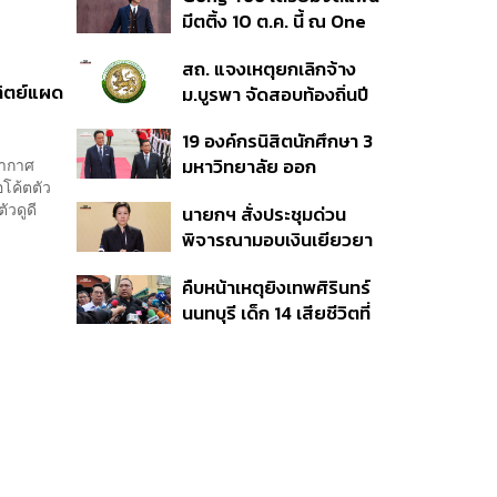
เหตุในอดีต เข้าเกณฑ์
มีตติ้ง 10 ต.ค. นี้ ณ One
สาธารณภัย พร้อมเร่งจ่าย
Bangkok Forum
โดยเร็ว
สถ. แจงเหตุยกเลิกจ้าง
าทิตย์แผด
ม.บูรพา จัดสอบท้องถิ่นปี
66
19 องค์กรนิสิตนักศึกษา 3
อากาศ
มหาวิทยาลัย ออก
อโค้ตตัว
แถลงการณ์ร่วม ค้าน
ัวดูดี
นายกฯ สั่งประชุมด่วน
รัฐบาลต้อนรับ ‘มิน อ่อง
พิจารณามอบเงินเยียวยา
หล่าย’
เหตุยิงใน รร. เสียชีวิต 1
คืบหน้าเหตุยิงเทพศิรินทร์
ลบ. ทุพพลภาพ 7 แสนบาท
นนทบุรี เด็ก 14 เสียชีวิตที่
บาดเจ็บสาหัส 2 แสนบาท
โรงพยาบาล สธ. ยืนยันครู
บาดเจ็บเล็กน้อย 1 แสน
เสียชีวิต 5 ราย เจ็บ 22
บาท
ราย