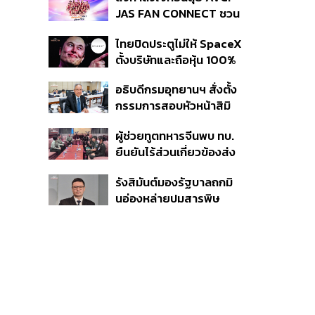
สู่ข้อพิพาท ‘มาเวลล์ฯ’
ปีข้างหน้า
JAS FAN CONNECT ชวน
ฟ้อง ‘โทน บางแค’ ผิดนัด
แฟนลูกยางใกล้ชิดนักตบ
จ่ายหนี้-แอบระบุแบรนด์
ไทยปิดประตูไม่ให้ SpaceX
สาวทีมชาติไทย 15 ส.ค.นี้
ตั้งบริษัทและถือหุ้น 100%
ในไทย ชี้ดาวเทียมวงโคจร
อธิบดีกรมอุทยานฯ สั่งตั้ง
ต่ำเป็นเรื่องอธิปไตย ไม่
กรรมการสอบหัวหน้าสิมิ
ยอมแลกในโต๊ะเจรจาการ
ลัน ปมปล่อย ‘วีระ’ เข้าพัก
ค้า
ผู้ช่วยทูตทหารจีนพบ ทบ.
แรม ทั้งที่ประกาศห้ามค้าง
ยืนยันไร้ส่วนเกี่ยวข้องส่ง
คืนตั้งแต่ปี 61
อาวุธให้กัมพูชาใช้รบ
รังสิมันต์มองรัฐบาลถกมิ
ชายแดน ย้ำจริงใจต่อไทย
นอ่องหล่ายปมสารพิษ
หวังเห็นทางออกสันติวิธี
แม่น้ำกกไม่เกิดประโยชน์
ปัญหาแท้จริงคือกองกำลัง
ว้า