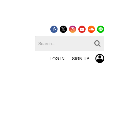
LOG IN
SIGN UP