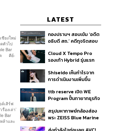
LATEST
กองปราบฯ สอบเข้ม ‘อดีต
เชียงใหม่
อธิบดี สถ.’ คดีทุจริตสอบ
ปิดตัวไป
ท้องถิ่น แจ้ง 6 ข้อหาหนัก
ble Bar
Cloud X Tempo Pro
จ่อชง ป.ป.ช. 12 ส.ค. นี้
ฤต คีย์-
รองเท้า Hybrid รุ่นแรก
ของ On
Shiseido เห็นกำไรจาก
การดำเนินงานเพิ่มขึ้น
90.1% ในช่วงครึ่งแรกของ
ttb reserve เปิด WE
ปี 2026
Program ปั้นทายาทธุรกิจ
ล์เสิร์ฟ
รุ่นสองสานต่อความมั่งคั่ง
รื่องเล่า’
สรุปมหากาพย์กล้องส่อง
ตั้งเป้าขยายฐานลูกค้าแตะ
ble Bar
พระ ZEISS Blue Marine
11,000 ราย ดัน AUM
วเหล้าและ
จากสัญญาผลิต 8.3 ล้าน
เติบโต 10% ต่อปีในอีก 3-5
ส่งกำลังใจก่อนลุย AVC!