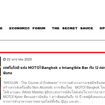
E
ECONOMIC FORUM
THE SECRET SAUCE​
OP
22 มกราคม 2025
เชฟโมโตอิ แห่ง MOTOÏ Bangkok x Intangible Bar กับ 12 คอร
พิเศษ
‘SHOUJIN - The Course of Endeavor’ การรวมตัวระหว่างเชฟมิชลินสตา
สร้างสรรค์เครื่องดื่ม Non-Alcoholic จากเชียงใหม่ MOTOÏ Bangkok โ
โตอิ มาเอดะ (Motoi Maeda) ผู้มีประสบการณ์อันโดดเด่นในวงการอาหา
MOTOÏ Kyoto ที่ครองดาวมิชลิน 1 ดาวติดต่อกันถึง 10 ปี เชฟผู้สั่งสมปร
จากการทำอาหารหลากหลายสไตล์ทั้งจีน ญี่ปุ่น และฝร...