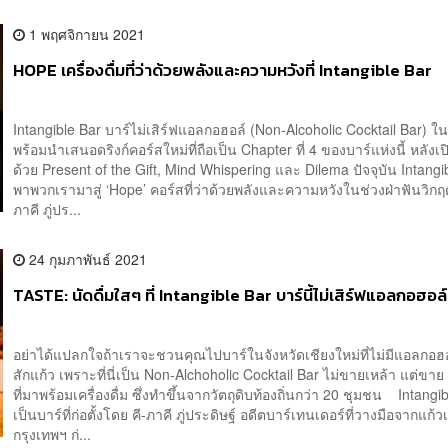
1 พฤศจิกายน 2021
HOPE เครื่องดื่มที่ว่าด้วยพลังและความหวังที่ Intangible Bar
Intangible Bar บาร์ไม่เสิร์ฟแอลกอฮอล์ (Non-Alcoholic Cocktail Bar) ใน
พร้อมนำเสนอดริงก์คอร์สใหม่ที่ถือเป็น Chapter ที่ 4 ของบาร์แห่งนี้ หลังเ
ด้วย Present of the Gift, Mind Whispering และ Dilema ปัจจุบัน Intangi
พาพวกเรามาสู่ ‘Hope’ คอร์สที่ว่าด้วยพลังและความหวังในช่วงฝ่าฟันวิก
ภาคี ภู่ปร...
24 กุมภาพันธ์ 2021
TASTE: นัดดื่มใสๆ ที่ Intangible Bar บาร์นี้ไม่เสิร์ฟแอลกอฮอล์
อย่าได้แปลกใจถ้าเราจะชวนคุณไปบาร์ในจังหวัดเชียงใหม่ที่ไม่มีแอลกอฮอ
สักแก้ว เพราะที่นี่เป็น Non-Alchoholic Cocktail Bar ไม่ขายเหล้า แต่ขาย ‘เ
ที่มาพร้อมเครื่องดื่ม ซึ่งทำขึ้นจากวัตถุดิบท้องถิ่นกว่า 20 ชุมชน Intangi
เป็นบาร์ที่ก่อตั้งโดย คี-ภาคี ภู่ประดิษฐ์ อดีตบาร์เทนเดอร์ที่วางมือจากแก้
กรุงเทพฯ ก่...