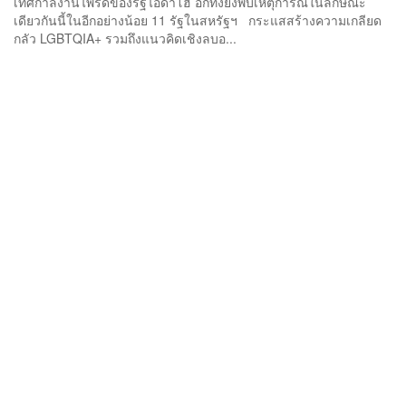
เทศกาลงานไพรด์ของรัฐไอดาโฮ อีกทั้งยังพบเหตุการณ์ในลักษณะ
เดียวกันนี้ในอีกอย่างน้อย 11 รัฐในสหรัฐฯ กระแสสร้างความเกลียด
กลัว LGBTQIA+ รวมถึงแนวคิดเชิงลบอ...