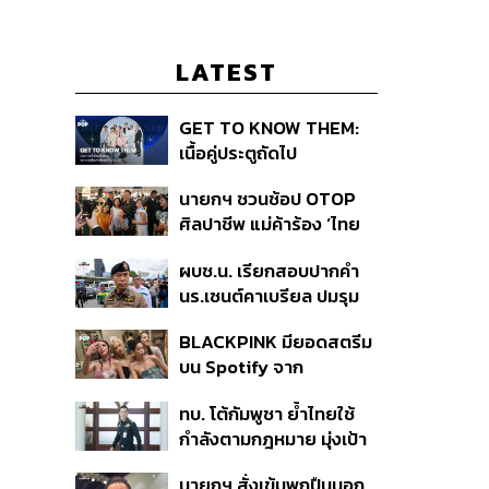
LATEST
GET TO KNOW THEM:
เนื้อคู่ประตูถัดไป
นายกฯ ชวนช้อป OTOP
ศิลปาชีพ แม่ค้าร้อง ‘ไทย
ช่วยไทย พลัส’ สุดยอด
ผบช.น. เรียกสอบปากคำ
ถามมีต่อไหม นายกฯ ตอบ
นร.เซนต์คาเบรียล ปมรุม
‘เดี๋ยวจะพยายาม’
ทำร้ายเพื่อน-ใช้ปืนขู่ สั่ง
BLACKPINK มียอดสตรีม
ดำเนินคดีแล้ว
บน Spotify จาก
ประเทศไทยสูงถึง 536 ล้าน
ทบ. โต้กัมพูชา ย้ำไทยใช้
ครั้ง ตลอด 10 ปีที่ผ่านมา
กำลังตามกฎหมาย มุ่งเป้า
หมายทางทหาร ชี้ความเสีย
นายกฯ สั่งเข้มพกปืนนอก