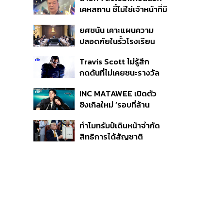
หายไทยไม่อาจลบด้วย
เคหสถาน ชี้ไม่ใช่เจ้าหน้าที่มี
ข้อมูลบิดเบือน
โทษอุกฉกรรจ์ ปืนถูกขโมย
ยศชนัน เคาะแผนความ
ก่อเหตุ เจ้าของร่วมรับผิด
ปลอดภัยในรั้วโรงเรียน
90 วัน ส่งนักสุขภาพจิต
Travis Scott ไม่รู้สึก
ดูแล-คุมเข้มคัดกรองสิ่ง
กดดันที่ไม่เคยชนะรางวัล
ผิดกฎหมาย
แกรมมี่ แม้มีชื่อเข้าชิงมา
INC MATAWEE เปิดตัว
แล้ว 10 ครั้ง
ซิงเกิลใหม่ ‘รอบที่ล้าน
(Loop)’ ที่ได้ เน PERSES
ทำไมทรัมป์เดินหน้าจำกัด
มาแสดงในมิวสิกวิดีโอ
สิทธิการได้สัญชาติ
อเมริกันโดยกำเนิดอีกครั้ง
แม้ศาลสูงสุดเคยตัดสิน
คัดค้าน