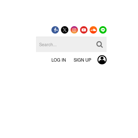
LOG IN
SIGN UP