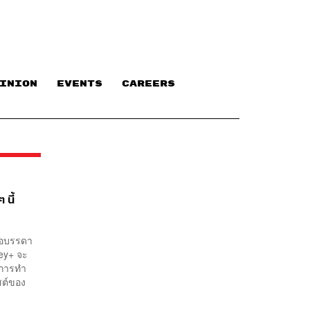
INION
EVENTS
CAREERS
 นี้
คือบรรดา
ney+ จะ
นการทำ
สต์ของ