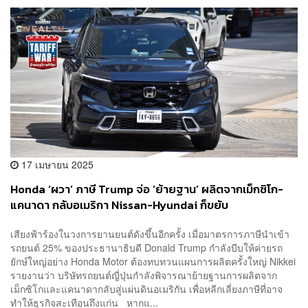
17 เมษายน 2025
Honda ‘ผวา’ ภาษี Trump จ่อ ‘ย้ายฐาน’ ผลิตจากเม็กซิโก-
แคนาดา กลับอเมริกา Nissan-Hyundai ก็ขยับ
เสียงฟ้าร้องในวงการยานยนต์ดังขึ้นอีกครั้ง เมื่อมาตรการภาษีนำเข้า
รถยนต์ 25% ของประธานาธิบดี Donald Trump กำลังบีบให้ค่ายรถ
ยักษ์ใหญ่อย่าง Honda Motor ต้องทบทวนแผนการผลิตครั้งใหญ่ Nikkei
รายงานว่า บริษัทรถยนต์ญี่ปุ่นกำลังพิจารณาย้ายฐานการผลิตจาก
เม็กซิโกและแคนาดากลับสู่แผ่นดินอเมริกัน เพื่อหลีกเลี่ยงภาษีที่อาจ
ทำให้ธุรกิจสะเทือนถึงแก่น หากแ...