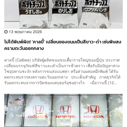
13 พฤษภาคม 2026
ไม่ได้พิมพ์ผิด! ‘คาลบี้’ เปลี่ยนซองขนมเป็นสีขาว-ดำ เซ่นพิษสง
ครามตะวันออกกลาง
คาลบี้ (Calbee) บริษัทผู้ผลิตขนมขบเคี้ยวรายใหญ่ของญี่ปุ่น ประกาศ
เปลี่ยนบรรจุภัณฑ์สีขาวและดำเป็นการชั่วคราว เพื่อรับมือปัญหาห่วง
โซ่อุปทานชะงัก หลังการขนส่งแนฟทา หรือส่วนผสมหมึกพิมพ์ ได้รับ
ผลกระทบจากสงครามตะวันออกกลาง ประเด็นสำคัญ ภาคธุรกิจได้
รับผลกระทบจากการปิดช่องแคบฮอร์มุซอย่างไร เมื่อวานนี้ (12...