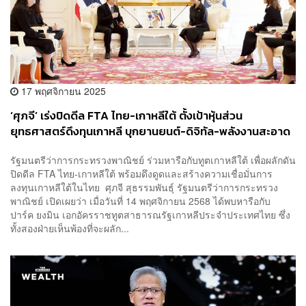
17 พฤศจิกายน 2025
‘ศุภจี’ เร่งปิดดีล FTA ไทย-เกาหลีใต้ ตั้งเป้าหุ้นส่วน
ยุทธศาสตร์ดึงทุนเกาหลี บุกยานยนต์-ดิจิทัล-พลังงานสะอาด
ใช้ไทยเป็นฐานผลิต
รัฐมนตรีว่าการกระทรวงพาณิชย์ ร่วมหารือกับทูตเกาหลีใต้ เพื่อผลักดัน
ปิดดีล FTA ไทย-เกาหลีใต้ พร้อมดึงดูดและสร้างความเชื่อมั่นการ
ลงทุนเกาหลีใต้ในไทย ​ศุภจี สุธรรมพันธุ์ รัฐมนตรีว่าการกระทรวง
พาณิชย์ เปิดเผยว่า เมื่อวันที่ 14 พฤศจิกายน 2568 ได้พบหารือกับ
ปาร์ค ยงมิน เอกอัครราชทูตสาธารณรัฐเกาหลีประจำประเทศไทย ซึ่ง
ทั้งสองฝ่ายเห็นพ้องที่จะผลัก...