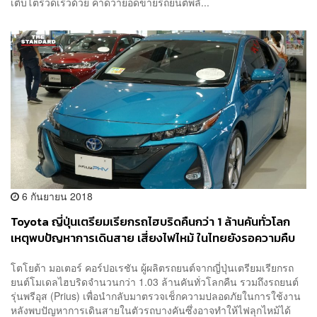
เติบโตรวดเร็วด้วย คาดว่ายอดขายรถยนต์พลั...
6 กันยายน 2018
Toyota ญี่ปุ่นเตรียมเรียกรถไฮบริดคืนกว่า 1 ล้านคันทั่วโลก
เหตุพบปัญหาการเดินสาย เสี่ยงไฟไหม้ ในไทยยังรอความคืบ
หน้า
โตโยต้า มอเตอร์ คอร์ปอเรชัน ผู้ผลิตรถยนต์จากญี่ปุ่นเตรียมเรียกรถ
ยนต์โมเดลไฮบริดจำนวนกว่า 1.03 ล้านคันทั่วโลกคืน รวมถึงรถยนต์
รุ่นพรีอุส (Prius) เพื่อนำกลับมาตรวจเช็กความปลอดภัยในการใช้งาน
หลังพบปัญหาการเดินสายในตัวรถบางคันซึ่งอาจทำให้ไฟลุกไหม้ได้