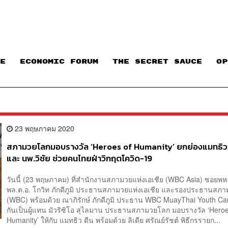
E
ECONOMIC FORUM
THE SECRET SAUCE​
OP
23 พฤษภาคม 2020
สภามวยโลกมอบรางวัล ‘Heroes of Humanity’ ยกย่องแมทธิว, 
และ นพ.วิชัย ช่วยคนไทยฝ่าวิกฤตโควิด-19
วันนี้ (23 พฤษภาคม) ที่สำนักงานสภามวยแห่งเอเชีย (WBC Asia) ซอยพ
พล.ต.อ. โกวิท ภักดีภูมิ ประธานสภามวยแห่งเอเชีย และรองประธานสภ
(WBC) พร้อมด้วย ณาภิรักษ์ ภักดีภูมิ ประธาน WBC MuayThai Youth Ca
กันเป็นผู้แทน มัวริซิโอ สุไลมาน ประธานสภามวยโลก มอบรางวัล ‘Heroe
Humanity’ ให้กับ แมทธิว ดีน พร้อมด้วย ลิเดีย ศรัณย์รัชต์ พิธีกรรายก...