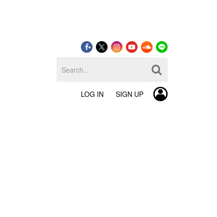
LOG IN
SIGN UP