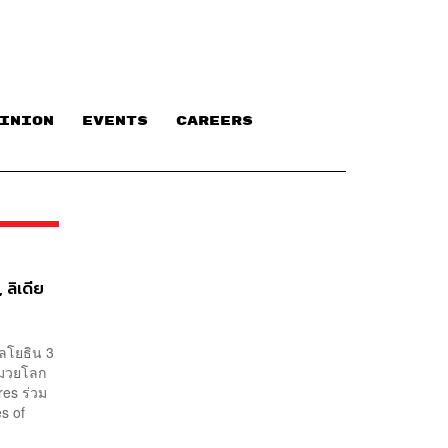
INION
EVENTS
CAREERS
ลิเดีย
หลโยธิน 3
ามวยโลก
res ร่วม
s of