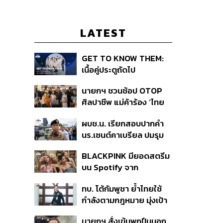
LATEST
GET TO KNOW THEM:
เนื้อคู่ประตูถัดไป
นายกฯ ชวนช้อป OTOP
ศิลปาชีพ แม่ค้าร้อง ‘ไทย
ช่วยไทย พลัส’ สุดยอด
ผบช.น. เรียกสอบปากคำ
ถามมีต่อไหม นายกฯ ตอบ
นร.เซนต์คาเบรียล ปมรุม
‘เดี๋ยวจะพยายาม’
ทำร้ายเพื่อน-ใช้ปืนขู่ สั่ง
BLACKPINK มียอดสตรีม
ดำเนินคดีแล้ว
บน Spotify จาก
ประเทศไทยสูงถึง 536 ล้าน
ทบ. โต้กัมพูชา ย้ำไทยใช้
ครั้ง ตลอด 10 ปีที่ผ่านมา
กำลังตามกฎหมาย มุ่งเป้า
หมายทางทหาร ชี้ความเสีย
นายกฯ สั่งเข้มพกปืนนอก