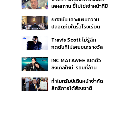
หายไทยไม่อาจลบด้วย
เคหสถาน ชี้ไม่ใช่เจ้าหน้าที่มี
ข้อมูลบิดเบือน
โทษอุกฉกรรจ์ ปืนถูกขโมย
ยศชนัน เคาะแผนความ
ก่อเหตุ เจ้าของร่วมรับผิด
ปลอดภัยในรั้วโรงเรียน
90 วัน ส่งนักสุขภาพจิต
Travis Scott ไม่รู้สึก
ดูแล-คุมเข้มคัดกรองสิ่ง
กดดันที่ไม่เคยชนะรางวัล
ผิดกฎหมาย
แกรมมี่ แม้มีชื่อเข้าชิงมา
INC MATAWEE เปิดตัว
แล้ว 10 ครั้ง
ซิงเกิลใหม่ ‘รอบที่ล้าน
(Loop)’ ที่ได้ เน PERSES
ทำไมทรัมป์เดินหน้าจำกัด
มาแสดงในมิวสิกวิดีโอ
สิทธิการได้สัญชาติ
อเมริกันโดยกำเนิดอีกครั้ง
แม้ศาลสูงสุดเคยตัดสิน
คัดค้าน