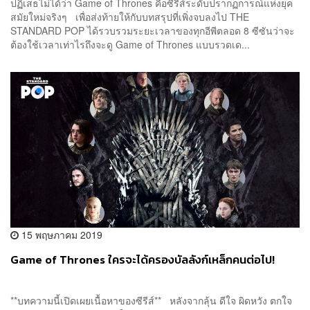
ปฏิเสธไม่ได้ว่า Game of Thrones คือซีรีส์ระดับปรากฏการณ์แห่งยุค
สมัยใหม่จริงๆ เพื่อส่งท้ายให้กับบทสรุปที่เพิ่งจบลงไป THE
STANDARD POP ได้รวบรวมระยะเวลาของทุกอีพีตลอด 8 ซีซันว่าจะ
ต้องใช้เวลาเท่าไรถึงจะดู Game of Thrones แบบรวดเด...
15 พฤษภาคม 2019
Game of Thrones ใครจะได้ครองบัลลังก์เหล็กคนต่อไป!
**บทความนี้เปิดเผยเนื้อหาของซีรีส์** หลังจากลุ้น ดีใจ ผิดหวัง ตกใจ