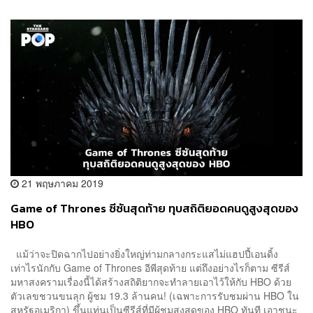
21 พฤษภาคม 2019
Game of Thrones ซีซันสุดท้าย ทุบสถิติยอดคนดูสูงสุดของ
HBO
แม้ว่าจะปิดฉากไปอย่างยิ่งใหญ่ท่ามกลางกระแสไม่แฮปปี้เอนดิ้ง
เท่าไรนักกับ Game of Thrones อีพีสุดท้าย แต่ถึงอย่างไรก็ตาม ซีรีส์
มหาสงครามเรื่องนี้ได้สร้างสถิติยากจะทำลายเอาไว้ให้กับ HBO ด้วย
ตัวเลขชวนขนลุก ผู้ชม 19.3 ล้านคน! (เฉพาะการรับชมผ่าน HBO ใน
สหรัฐอเมริกา) ขึ้นแท่นเป็นซีรีส์ที่มีผู้ชมสูงสุดของ HBO ทันที เอาชนะ