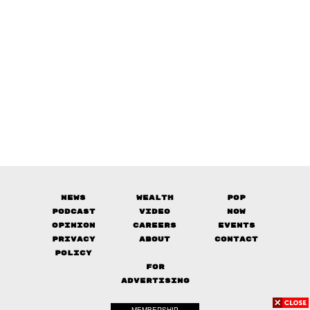
News
Wealth
Pop
Podcast
Video
Now
Opinion
Careers
Events
Privacy
About
Contact
Policy
FOR
ADVERTISING
MEMBERSHIP