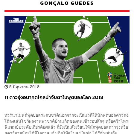
GONÇALO GUEDES
5 มิถุนายน 2018
11 ดาวรุ่งอนาคตไกลน่าจับตาในฟุตบอลโลก 2018
ทัวร์นาเมนต์ฟุตบอลระดับชาตินอกจากจะเป็นเวทีให้นักฟุตบอลดาวดัง
ได้ลงเล่นโชว์ผลงานพาชาติบ้านเกิดของตนเข้ารอบลึกๆ หรือคว้าโทร
ฟีแชมป์ประดับเกียรติยศแล้ว ก็ยังเป็นสังเวียนให้นักฟุตบอลดาวรุ่งหรือ
สตาร์อายุน้อยได้มีโอกาสแจ้งเกิดให้สโมสรใหญ่ๆ ได้รู้จักเช่นกัน