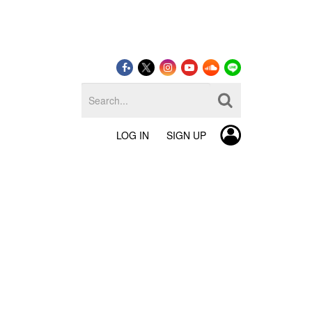
LOG IN
SIGN UP