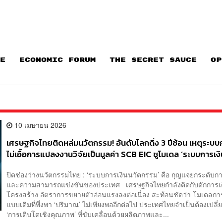
E
ECONOMIC FORUM
THE SECRET SAUCE​
OP
10 เมษายน 2026
เศรษฐกิจไทยติดหล่มนวัตกรรม! อันดับโลกดิ่ง 3 ปีซ้อน เหตุระบบ
ไม่เอื้อการแปลงงานวิจัยเป็นมูลค่า SCB EIC ชูโมเดล ‘ระบบการเง
นวัตกรรม’ และ ‘กลไกแบ่งปันความเสี่ยง’ กุญแจสำคัญยกระดับ
ปิดช่องว่างนวัตกรรมไทย : ‘ระบบการเงินนวัตกรรม’ คือ กุญแจยกระดับก
สามารถประเทศ
และความสามารถแข่งขันของประเทศ เศรษฐกิจไทยกำลังติดกับดักการเต
โครงสร้าง อัตราการขยายตัวอ่อนแรงลงต่อเนื่อง สะท้อนชัดว่า โมเดลกา
แบบเดิมที่พึ่งพา ‘ปริมาณ’ ไม่เพียงพออีกต่อไป ประเทศไทยจำเป็นต้องเปลี่ย
‘การเติบโตเชิงคุณภาพ’ ที่ขับเคลื่อนด้วยผลิตภาพและ...