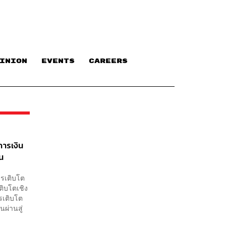
INION
EVENTS
CAREERS
การเงิน
ิน
ขีดความ
ารเติบโต
ิบโตเชิง
รเติบโต
นผ่านสู่