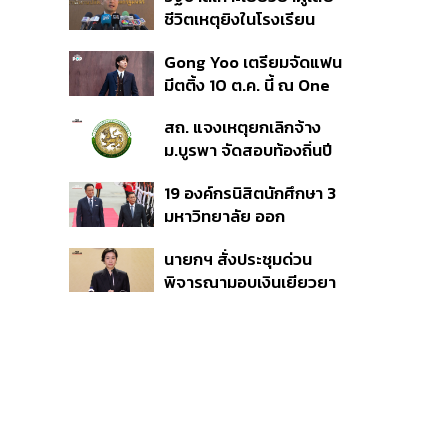
เวอร์ชันใหม่
ชีวิตเหตุยิงในโรงเรียน
รายละ 1 ล้านบาท เทียบ 4
Gong Yoo เตรียมจัดแฟน
เหตุในอดีต เข้าเกณฑ์
มีตติ้ง 10 ต.ค. นี้ ณ One
สาธารณภัย พร้อมเร่งจ่าย
Bangkok Forum
โดยเร็ว
สถ. แจงเหตุยกเลิกจ้าง
ม.บูรพา จัดสอบท้องถิ่นปี
66
19 องค์กรนิสิตนักศึกษา 3
มหาวิทยาลัย ออก
แถลงการณ์ร่วม ค้าน
นายกฯ สั่งประชุมด่วน
รัฐบาลต้อนรับ ‘มิน อ่อง
พิจารณามอบเงินเยียวยา
หล่าย’
เหตุยิงใน รร. เสียชีวิต 1
ลบ. ทุพพลภาพ 7 แสนบาท
บาดเจ็บสาหัส 2 แสนบาท
บาดเจ็บเล็กน้อย 1 แสน
บาท