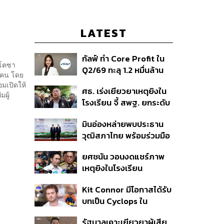
LATEST
กัลฟ์ ทำ Core Profit ใน
นโตซา
Q2/69 ทะลุ 1.2 หมื่นล้าน
านคน โดย
บาท สูงสุดเป็น
้อมเปิดให้
ศธ. เร่งเยียวยาเหตุยิงใน
ประวัติการณ์ ตั้งเป้าราย
มผู้
โรงเรียน จี้ สพฐ. ยกระดับ
ได้-EBITDA ปี 69 โต 12-
ความปลอดภัย ด้าน
15% พร้อมเข้าร่วม Direct
มินอ่องหล่ายพบประธาน
ผบ.ตร. สั่งเช็กประวัติผู้ก่อ
PPA-โซลาร์ฟาร์มชุมชน
วุฒิสภาไทย พร้อมร่วมมือ
เหตุ หลังพบยิงจุดตาย
แก้ปัญหาแก้ปัญหามลพิษ
แม่นยำ
ยศชนัน วอนงดแชร์ภาพ
ข้ามแดน-สารพิษในแม่น้ำ
เหตุยิงในโรงเรียน
เทพศิรินทร์ นนทบุรี สั่งปิด
Kit Connor มีโอกาสได้รับ
เรียนชั่วคราว-เร่งเยียวยา
บทเป็น Cyclops ใน
จิตใจ
ภาพยนตร์ X-Men
รัฐบาลเคาะเยียวยาผู้เสีย