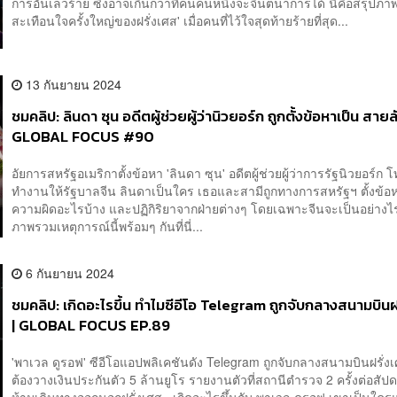
การอันเลวร้าย ซึ่งอาจเกินกว่าที่คนคนหนึ่งจะจินตนาการได้ นี่คือสรุปภา
สะเทือนใจครั้งใหญ่ของฝรั่งเศส' เมื่อคนที่ไว้ใจสุดท้ายร้ายที่สุด...
13 กันยายน 2024
ชมคลิป: ลินดา ซุน อดีตผู้ช่วยผู้ว่านิวยอร์ก ถูกตั้งข้อหาเป็น สายลั
GLOBAL FOCUS #90
อัยการสหรัฐอเมริกาตั้งข้อหา 'ลินดา ซุน' อดีตผู้ช่วยผู้ว่าการรัฐนิวยอร์ก
ทำงานให้รัฐบาลจีน ลินดาเป็นใคร เธอและสามีถูกทางการสหรัฐฯ ตั้งข้
ความผิดอะไรบ้าง และปฏิกิริยาจากฝ่ายต่างๆ โดยเฉพาะจีนจะเป็นอย่างไ
ภาพรวมเหตุการณ์นี้พร้อมๆ กันที่นี่...
6 กันยายน 2024
ชมคลิป: เกิดอะไรขึ้น ทำไมซีอีโอ Telegram ถูกจับกลางสนามบินฝ
| GLOBAL FOCUS EP.89
'พาเวล ดูรอฟ' ซีอีโอแอปพลิเคชันดัง Telegram ถูกจับกลางสนามบินฝรั่ง
ต้องวางเงินประกันตัว 5 ล้านยูโร รายงานตัวที่สถานีตำรวจ 2 ครั้งต่อสัป