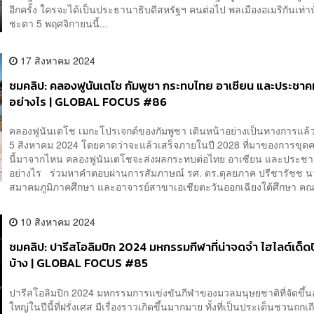
อีกครั้ง ใครจะได้เป็นประธานาธิบดีสหรัฐฯ คนต่อไป พลเมืองอเมริกันเท่านั้น
ชะตา 5 พฤศจิกายนนี้...
17 สิงหาคม 2024
ชมคลิป: คลองฟูนันเตโช กัมพูชา กระทบไทย อาเซียน และประชา
อย่างไร | GLOBAL FOCUS #86
คลองฟูนันเตโช เมกะโปรเจกต์ของกัมพูชา เดินหน้าอย่างเป็นทางการแล้วเมื
5 สิงหาคม 2024 โดยคาดว่าจะแล้วเสร็จภายในปี 2028 ที่มาของการขุด
นี้มาจากไหน คลองฟูนันเตโชจะส่งผลกระทบต่อไทย อาเซียน และประช
อย่างไร ร่วมหาคำตอบผ่านการสัมภาษณ์ รศ. ดร.ดุลยภาค ปรีชารัชช 
สมาคมภูมิภาคศึกษา และอาจารย์สาขาเอเชียตะวันออกเฉียงใต้ศึกษา คณ.
10 สิงหาคม 2024
ชมคลิป: ปารีสโอลิมปิก 2024 มหกรรมกีฬาที่น่าจดจำ ไฮไลต์เด็ดปีน
บ้าง | GLOBAL FOCUS #85
ปารีสโอลิมปิก 2024 มหกรรมการแข่งขันกีฬาของมวลมนุษยชาติที่จัดขึ้นอย
ใหญ่ในปีนี้ที่ฝรั่งเศส มีเรื่องราวเกิดขึ้นมากมาย ทั้งที่เป็นประเด็นชวนถกเถียง