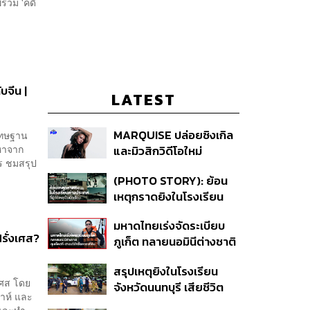
พรวม 'คดี
บจีน |
LATEST
MARQUISE ปล่อยซิงเกิล
 โทษฐาน
อหาจาก
และมิวสิกวิดีโอใหม่
ร ชมสรุป
IRONIC ที่เสียดสีความ
(PHOTO STORY): ย้อน
สัมพันธ์สุด Toxic
เหตุกราดยิงในโรงเรียน
ต่างประเทศ ที่ผู้ก่อเหตุเป็น
มหาดไทยเร่งจัดระเบียบ
นักเรียน
รั่งเศส?
ภูเก็ต ทลายนอมินีต่างชาติ
คุมเจ็ตสกี สางบริษัทฮุบ
สรุปเหตุยิงในโรงเรียน
ที่ดิน เคลียร์ใบอนุญาต
เศส โดย
จังหวัดนนทบุรี เสียชีวิต
โรงแรมค้าง 7 ปี
ดาห์ และ
รวม 8 ราย โฆษก ตร. เผย