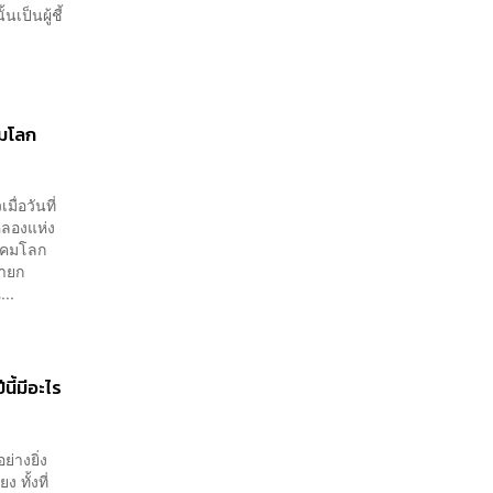
เป็นผู้ชี้
คมโลก
่อวันที่
คลองแห่ง
าคมโลก
นายก
..
ี้มีอะไร
่างยิ่ง
 ทั้งที่