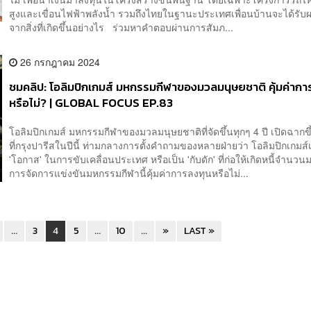
สูงและเขื่อนไฟฟ้าพลังน้ำ รวมถึงไทยในฐานะประเทศเพื่อนบ้านจะได้รั
จากสิ่งที่เกิดขึ้นอย่างไร ร่วมหาคำตอบผ่านการสัมภ...
26 กรกฎาคม 2024
ชมคลิป: โอลิมปิกเกมส์ มหกรรมกีฬาของมวลมนุษยชาติ คุ้มค่ากา
หรือไม่? | GLOBAL FOCUS EP.83
โอลิมปิกเกมส์ มหกรรมกีฬาของมวลมนุษยชาติที่จัดขึ้นทุกๆ 4 ปี เปิดฉากขึ้
ที่กรุงปารีสในปีนี้ ท่ามกลางการตั้งคำถามของหลายฝ่ายว่า โอลิมปิกเกมส์
'โอกาส' ในการขับเคลื่อนประเทศ หรือเป็น 'กับดัก' ที่ก่อให้เกิดหนี้จำน
การจัดการแข่งขันมหกรรมกีฬานี้คุ้มค่าการลงทุนหรือไม่...
...
3
4
5
...
10
...
»
LAST »