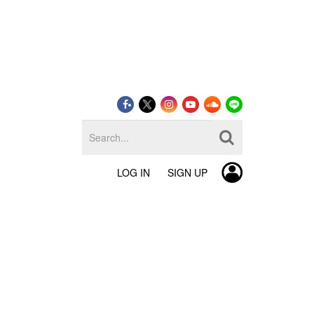
LOG IN
SIGN UP