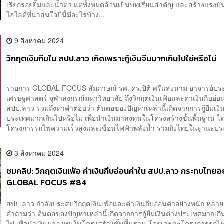
เรียกรอยยิ้มและน้ำตา แต่ทั้งหมดล้วนเป็นบทเรียนสำคัญ และสร้างแรงบ
ไฮไลต์ที่น่าสนใจปีนี้มีอะไรบ้าง...
9 สิงหาคม 2024
วิกฤตเงินกีบใน สปป.ลาว เกิดเพราะกู้เงินจีนมากเกินไปใช่หรือไม่
รายการ GLOBAL FOCUS สัมภาษณ์ รศ. ดร.ปิติ ศรีแสงนาม อาจารย์ป
เศรษฐศาสตร์ จุฬาลงกรณ์มหาวิทยาลัย ถึงวิกฤตเงินเฟ้อและค่าเงินกีบอ่อ
สปป.ลาว รวมถึงหาคำตอบว่า ต้นตอของปัญหาเหล่านี้เกิดจากการกู้ยืมเงิ
ประเทศมากเกินไปหรือไม่ เพื่อนำเงินมาลงทุนในโครงสร้างขั้นพื้นฐาน 
โครงการรถไฟความเร็วสูงและเขื่อนไฟฟ้าพลังน้ำ รวมถึงไทยในฐานะประเ
3 สิงหาคม 2024
ชมคลิป: วิกฤตเงินเฟ้อ ค่าเงินกีบอ่อนค่าใน สปป.ลาว กระทบไทยอย
GLOBAL FOCUS #84
สปป.ลาว กำลังประสบวิกฤตเงินเฟ้อและค่าเงินกีบอ่อนค่าอย่างหนัก หลายฝ
คำถามว่า ต้นตอของปัญหาเหล่านี้เกิดจากการกู้ยืมเงินต่างประเทศมากเกิ
ไม่ เพื่อนำเงินมาลงทุนในโครงสร้างขั้นพื้นฐาน โดยเฉพาะโครงการรถไ