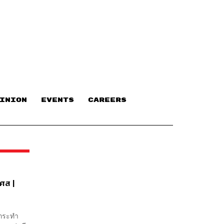
INION
EVENTS
CAREERS
เศส |
รษกระทำ