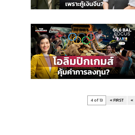
4 of 13
« FIRST
«