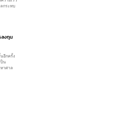
บผลกระทบ
รลงทุน
นอีกครั้ง
เป็น
วนมหาศาล