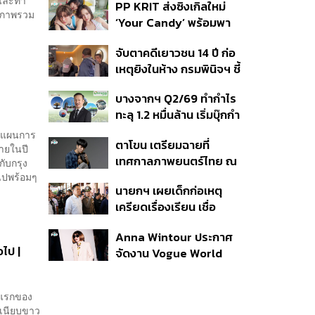
รและทำ
PP KRIT ส่งซิงเกิลใหม่
ปมค้นประวัติคดีกราดยิงที่
รุปภาพรวม
‘Your Candy’ พร้อมพา
สหรัฐฯ
ต้าเหนิง และ ณิชา ร่วมมิว
จับตาคดีเยาวชน 14 ปี ก่อ
สิกวิดีโอ
เหตุยิงในห้าง กรมพินิจฯ ชี้
ประพฤติดี-รับการรักษาต่อ
บางจากฯ Q2/69 ทำกำไร
เนื่อง ประเมินปล่อยตัว
ทะลุ 1.2 หมื่นล้าน เริ่มบุ๊กกำ
ไร ‘SAF’ เชิงพาณิชย์ครั้ง
ันแผนการ
ตาโขน เตรียมฉายที่
แรก หนุนรายได้ครึ่งปีทะลุ
ภายในปี
เทศกาลภาพยนตร์ไทย ณ
3.2 แสนล้าน
ับกรุง
ประเทศบราซิล
ไปพร้อมๆ
นายกฯ เผยเด็กก่อเหตุ
เครียดเรื่องเรียน เชื่อ
เตรียมการเป็นขั้นตอน ชี้มี
Anna Wintour ประกาศ
กระสุนอีกกว่า 30 นัด หาก
อไป |
จัดงาน Vogue World
ไม่จบชีวิตตัวเองอาจสูญ
2027 ที่ซานฟรานซิสโก
เสียเพิ่ม
นแรกของ
ำเนียบขาว