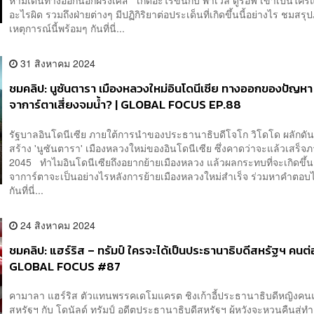
ห้ามเดินทางออกนอกฝรั่งเศส เกิดอะไรขึ้นกับ พาเวล ดูรอฟ เขาเป็นใค
อะไรผิด รวมถึงฝ่ายต่างๆ มีปฏิกิริยาต่อประเด็นที่เกิดขึ้นนี้อย่างไร ชมส
เหตุการณ์นี้พร้อมๆ กันที่นี่...
31 สิงหาคม 2024
ชมคลิป: นูซันตารา เมืองหลวงใหม่อินโดนีเซีย ทางออกของปัญหา
จาการ์ตาเสี่ยงจมน้ำ? | GLOBAL FOCUS EP.88
รัฐบาลอินโดนีเซีย ภายใต้การนำของประธานาธิบดีโจโก วิโดโด ผลักด
สร้าง 'นูซันตารา' เมืองหลวงใหม่ของอินโดนีเซีย ซึ่งคาดว่าจะแล้วเสร็จ
2045 ทำไมอินโดนีเซียถึงอยากย้ายเมืองหลวง แล้วผลกระทบที่จะเกิดขึ้นก
จาการ์ตาจะเป็นอย่างไรหลังการย้ายเมืองหลวงใหม่สำเร็จ ร่วมหาคำตอบ
กันที่นี่...
24 สิงหาคม 2024
ชมคลิป: แฮร์ริส – ทรัมป์ ใครจะได้เป็นประธานาธิบดีสหรัฐฯ คนต่
GLOBAL FOCUS #87
คามาลา แฮร์ริส ตัวแทนพรรคเดโมแครต ชิงเก้าอี้ประธานาธิบดีหญิงค
สหรัฐฯ กับ โดนัลด์ ทรัมป์ อดีตประธานาธิบดีสหรัฐฯ ผู้หวังจะหวนคืนสู่ท