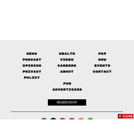
News
Wealth
Pop
Podcast
Video
Now
Opinion
Careers
Events
Privacy
About
Contact
Policy
FOR
ADVERTISING
MEMBERSHIP
© 2017-
2026
The Standard. All rights reserved.