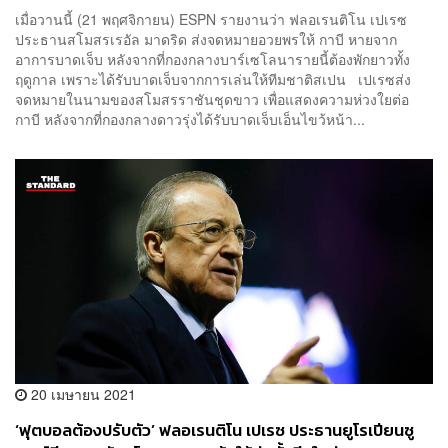
เมื่อวานนี้ (21 พฤศจิกายน) ESPN รายงานว่า ฟลอเรนติโน เปเรซ
ประธานสโมสรเรอัล มาดริด ส่งจดหมายอวยพรให้ กาบี หายจาก
อาการบาดเจ็บ หลังจากที่กองกลางบาร์เซโลนารายนี้ต้องพักยาวทั้ง
ฤดูกาล เพราะได้รับบาดเจ็บจากการเล่นให้ทีมชาติสเปน เปเรซส่ง
จดหมายในนามของสโมสรราชันชุดขาว เพื่อแสดงความห่วงใยต่อ
กาบี หลังจากที่กองกลางดาวรุ่งได้รับบาดเจ็บเอ็นไขว้หน้า...
20 เมษายน 2021
‘ฟุตบอลต้องปรับตัว’ ฟลอเรนติโน เปเรซ ประธานยูโรเปียนซู