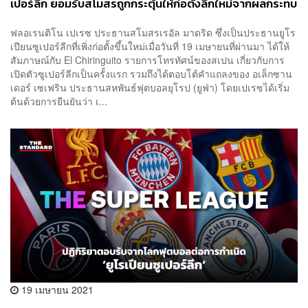
เปอร์ลีก ยอมรับสโมสรถูกกระตุ้นให้ก่อตั้งลีกใหม่จากผลกระทบ
ของโควิด-19
ฟลอเรนติโน เปเรซ ประธานสโมสรเรอัล มาดริด ซึ่งเป็นประธานยูโร
เปียนซูเปอร์ลีกที่เพิ่งก่อตั้งขึ้นใหม่เมื่อวันที่ 19 เมษายนที่ผ่านมา ได้ให้
สัมภาษณ์กับ El Chiringuito รายการโทรทัศน์ของสเปน เกี่ยวกับการ
เปิดตัวซูเปอร์ลีกเป็นครั้งแรก รวมถึงได้ตอบโต้คำแถลงของ อเล็กซาน
เดอร์ เซเฟริน ประธานสหพันธ์ฟุตบอลยุโรป (ยูฟ่า) โดยเปเรซได้เริ่ม
ต้นด้วยการยืนยันว่า เ...
19 เมษายน 2021