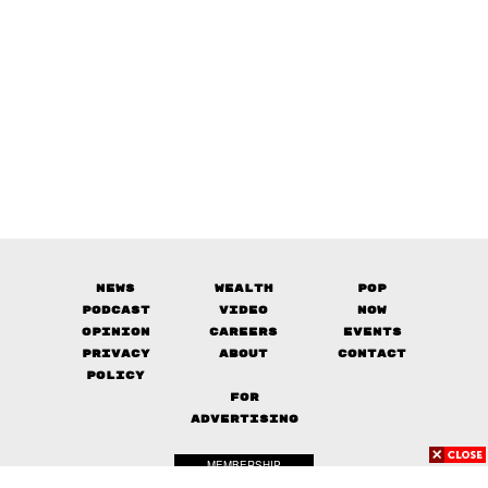
News
Wealth
Pop
Podcast
Video
Now
Opinion
Careers
Events
Privacy
About
Contact
Policy
FOR
ADVERTISING
MEMBERSHIP