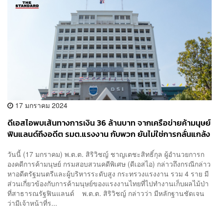
17 มกราคม 2024
ดีเอสไอพบเส้นทางการเงิน 36 ล้านบาท จากเครือข่ายค้ามนุษย์
ฟินแลนด์ถึงอดีต รมต.แรงงาน กับพวก ยันไม่ใช่การกลั่นแกล้ง
วันนี้ (17 มกราคม) พ.ต.ต. สิริวิชญ์ ชาญเตชะสิทธิ์กุล ผู้อำนวยการก
องคดีการค้ามนุษย์ กรมสอบสวนคดีพิเศษ (ดีเอสไอ) กล่าวถึงกรณีกล่าว
หาอดีตรัฐมนตรีและผู้บริหารระดับสูง กระทรวงแรงงาน รวม 4 ราย มี
ส่วนเกี่ยวข้องกับการค้ามนุษย์ของแรงงานไทยที่ไปทำงานเก็บผลไม้ป่า
ที่สาธารณรัฐฟินแลนด์ พ.ต.ต. สิริวิชญ์ กล่าวว่า มีหลักฐานชัดเจน
ว่ามีเจ้าหน้าที่ร...