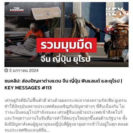
3 มกราคม 2024
ชมคลิป: ส่องปัญหาต่างแดน จีน ญี่ปุ่น ฟินแลนด์ และยุโรป |
KEY MESSAGES #113
เศรษฐกิจที่ยังไม่ฟื้นตัวดี พ่วงด้วยผลกระทบจากสงครามรัสเซีย-ยูเครน
ทำให้ปัจจุบันหลายประเทศต้องเผชิญกับปัญหาต่างๆ ที่สืบเนื่องกัน ไม่
ว่าจะเป็นคนยุโรปกำลังจนลง เศรษฐีจีนแห่ย้ายประเทศเข้าสิงคโปร์
และวิกฤตว่างงานในจีนที่อาจทำให้คนรุ่นใหม่ลุกขึ้นต่อต้านรัฐบาล ทั้ง
ยังมีปัญหาสังคมผู้สูงอายุของญี่ปุ่นที่ผู้สูงอายุอยากเข้าไปอยู่ในคุก ตลอด
จนประเทศฟินแลนด์ที่อ...