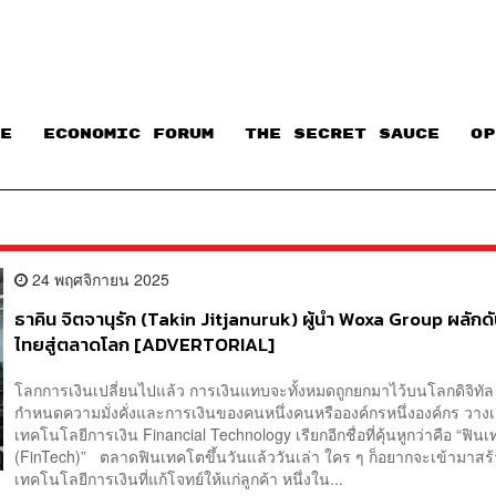
E
ECONOMIC FORUM
THE SECRET SAUCE​
OP
24 พฤศจิกายน 2025
ธาคิน จิตจานุรัก (Takin Jitjanuruk) ผู้นำ Woxa Group ผลักด
ไทยสู่ตลาดโลก [ADVERTORIAL]
โลกการเงินเปลี่ยนไปแล้ว การเงินแทบจะทั้งหมดถูกยกมาไว้บนโลกดิจิทัล ทุ
กำหนดความมั่งคั่งและการเงินของคนหนึ่งคนหรือองค์กรหนึ่งองค์กร วาง
เทคโนโลยีการเงิน Financial Technology เรียกอีกชื่อที่คุ้นหูกว่าคือ “ฟิน
(FinTech)” ตลาดฟินเทคโตขึ้นวันแล้ววันเล่า ใคร ๆ ก็อยากจะเข้ามาสร
เทคโนโลยีการเงินที่แก้โจทย์ให้แก่ลูกค้า หนึ่งใน...