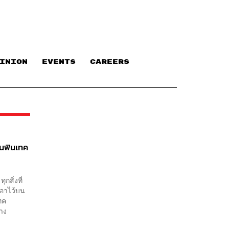
INION
EVENTS
CAREERS
ันฟินเทค
กสิ่งที่
เอาไว้บน
เทค
้าง