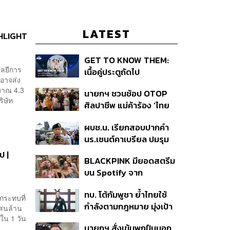
LATEST
GHLIGHT
GET TO KNOW THEM:
โลยีการ
เนื้อคู่ประตูถัดไป
 อาจส่ง
มาณ 4.3
นายกฯ ชวนช้อป OTOP
ิษัท
ศิลปาชีพ แม่ค้าร้อง ‘ไทย
ช่วยไทย พลัส’ สุดยอด
ผบช.น. เรียกสอบปากคำ
ถามมีต่อไหม นายกฯ ตอบ
นร.เซนต์คาเบรียล ปมรุม
‘เดี๋ยวจะพยายาม’
ทำร้ายเพื่อน-ใช้ปืนขู่ สั่ง
ป |
BLACKPINK มียอดสตรีม
ดำเนินคดีแล้ว
บน Spotify จาก
ประเทศไทยสูงถึง 536 ล้าน
ทบ. โต้กัมพูชา ย้ำไทยใช้
ครั้ง ตลอด 10 ปีที่ผ่านมา
กระทบที่
กำลังตามกฎหมาย มุ่งเป้า
แสนล้าน
หมายทางทหาร ชี้ความเสีย
ใน 1 วัน
นายกฯ สั่งเข้มพกปืนนอก