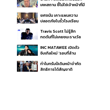
หายไทยไม่อาจลบด้วย
เคหสถาน ชี้ไม่ใช่เจ้าหน้าที่มี
ข้อมูลบิดเบือน
โทษอุกฉกรรจ์ ปืนถูกขโมย
ยศชนัน เคาะแผนความ
ก่อเหตุ เจ้าของร่วมรับผิด
ปลอดภัยในรั้วโรงเรียน
90 วัน ส่งนักสุขภาพจิต
Travis Scott ไม่รู้สึก
ดูแล-คุมเข้มคัดกรองสิ่ง
กดดันที่ไม่เคยชนะรางวัล
ผิดกฎหมาย
แกรมมี่ แม้มีชื่อเข้าชิงมา
INC MATAWEE เปิดตัว
แล้ว 10 ครั้ง
ซิงเกิลใหม่ ‘รอบที่ล้าน
(Loop)’ ที่ได้ เน PERSES
ทำไมทรัมป์เดินหน้าจำกัด
มาแสดงในมิวสิกวิดีโอ
สิทธิการได้สัญชาติ
อเมริกันโดยกำเนิดอีกครั้ง
แม้ศาลสูงสุดเคยตัดสิน
คัดค้าน