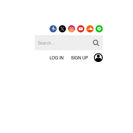
LOG IN
SIGN UP