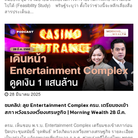
ไปได้ (Feasibility Study) พริษฐ์ระบุว่า ตั้งใจว่าช่วงนี้จะหลีกเลี่ยงสื่อ
สารประเด็นอ...
28 มีนาคม 2025
ชมคลิป: ลุย Entertainment Complex ครม. เตรียมชงเข้า
สภา หวังแรงเหวี่ยงเศรษฐกิจ | Morning Wealth 28 มี.ค.
2568
ครม. เห็นชอบ พ.ร.บ. Entertainment Complex เตรียมชงเข้าสภาก่อน
ปิดประชุมสมัยนี้ ‘จุลพันธ์’ หวังเกิดแรงเหวี่ยงทางเศรษฐกิจ รายละเอียด
เป็นอย่างไร แก้กฎหมายเพิ่มอำนาจ ก.ล.ต. ช่วยเร่งคดีได้แค่ไหน พูดคุย