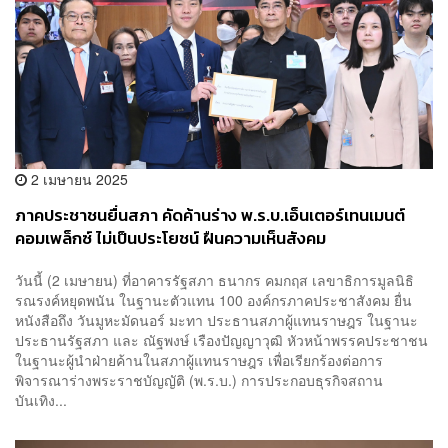
2 เมษายน 2025
ภาคประชาชนยื่นสภา คัดค้านร่าง พ.ร.บ.เอ็นเตอร์เทนเมนต์
คอมเพล็กซ์ ไม่เป็นประโยชน์ ฝืนความเห็นสังคม
วันนี้ (2 เมษายน) ที่อาคารรัฐสภา ธนากร คมกฤส เลขาธิการมูลนิธิ
รณรงค์หยุดพนัน ในฐานะตัวแทน 100 องค์กรภาคประชาสังคม ยื่น
หนังสือถึง วันมูหะมัดนอร์ มะทา ประธานสภาผู้แทนราษฎร ในฐานะ
ประธานรัฐสภา และ ณัฐพงษ์ เรืองปัญญาวุฒิ หัวหน้าพรรคประชาชน
ในฐานะผู้นำฝ่ายค้านในสภาผู้แทนราษฎร เพื่อเรียกร้องต่อการ
พิจารณาร่างพระราชบัญญัติ (พ.ร.บ.) การประกอบธุรกิจสถาน
บันเทิง...