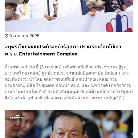
3 เมษายน 2025
จตุพรนำมวลชนประท้วงหน้ารัฐสภา ปราศรัยเดือดไม่เอา
พ.ร.บ. Entertainment Complex
ตั้งแต่ช่วงเช้าวันนี้ (3 เมษายน) เครือข่ายนักศึกษาประชาชนปฏิรูป
ประเทศไทย (คปท.) ศูนย์รวมประชาชนปกป้องสถาบัน (ศปปส.) และ
กองทัพธรรม นำโดย จตุพร พรหมพันธุ์ แกนนำคณะหลอมรวม
ประชาชน, พิชิต ไชยมงคล แกนนำ คปท. และ นพ.วรงค์ เดชกิจวิกรม
ประธานพรรคไทยภักดี รวมตัวกันชุมนุมบริเวณด้านหน้าอาคารรัฐสภา
ฝั่งวัดแก้วฟ้าจุฬามณี เพื่อแสดงจุดยืนคัดค้านร่างพระราชบัญญัติ (...