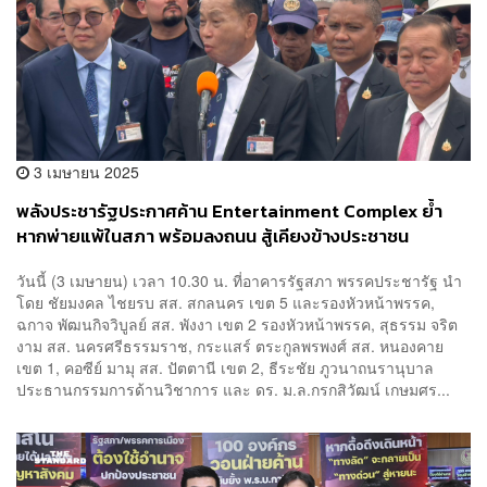
3 เมษายน 2025
พลังประชารัฐประกาศค้าน Entertainment Complex ย้ำ
หากพ่ายแพ้ในสภา พร้อมลงถนน สู้เคียงข้างประชาชน
วันนี้ (3 เมษายน) เวลา 10.30 น. ที่อาคารรัฐสภา พรรคประชารัฐ นำ
โดย ชัยมงคล ไชยรบ สส. สกลนคร เขต 5 และรองหัวหน้าพรรค,
ฉกาจ พัฒนกิจวิบูลย์ สส. พังงา เขต 2 รองหัวหน้าพรรค, สุธรรม จริต
งาม สส. นครศรีธรรมราช, กระแสร์ ตระกูลพรพงศ์ สส. หนองคาย
เขต 1, คอซีย์ มามุ สส. ปัตตานี เขต 2, ธีระชัย ภูวนาถนรานุบาล
ประธานกรรมการด้านวิชาการ และ ดร. ม.ล.กรกสิวัฒน์ เกษมศร...