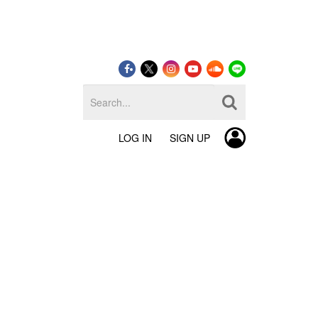
LOG IN
SIGN UP