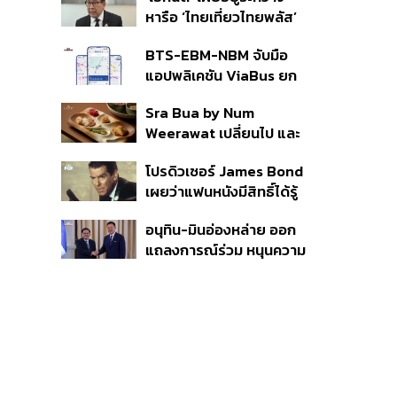
ก.ย.นี้ อาจเพิ่มสัดส่วนการ
หารือ ‘ไทยเที่ยวไทยพลัส’
ขายแบบ Small Lot First
มีสิทธิใช้งบจากเงินกู้ 4
มากขึ้น
BTS-EBM-NBM จับมือ
แสนล้าน มั่นใจงบต่อ ‘ไทย
แอปพลิเคชัน ViaBus ยก
ช่วยไทย พลัส’ เฟส 2 มี
ระดับการติดตามตำแหน่ง
เพียงพอ
Sra Bua by Num
รถไฟฟ้า 3 สายแบบเรียล
Weerawat เปลี่ยนไป และ
ไทม์
นี่คือเหตุผลที่เราควรกลับ
โปรดิวเซอร์ James Bond
ไปอีกครั้ง
เผยว่าแฟนหนังมีสิทธิ์ได้รู้
ว่าใครจะมารับบทนำช่วง
อนุทิน-มินอ่องหล่าย ออก
ปลายปีนี้
แถลงการณ์ร่วม หนุนความ
ร่วมมือรอบด้าน ยกระดับ
ปราบอาชญากรรมข้าม
ชาติ แก้ปัญหาหมอกควัน-
มลพิษทางน้ำ