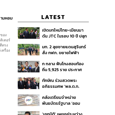
LATEST
ความหอม
เปิดบทใหม่ไทย-เมียนมา
วของ
ดัน JTC ในรอบ 10 ปี ปลุก
ดิเตอร์
‘เส้นเลือดใหญ่’ ค้า
ที่ทรง
มท. 2 ลุยชายแดนสุรินทร์
ชายแดน ท่าเรือน้ำลึก
เครื่อง
สั่ง กฟภ. ขยายไฟฟ้า
ทวาย
‘ปราสาทตาควาย–เนิน
ก กลาง ฟันโกงสอบท้อง
350’ เสริมความมั่นคง
ถิ่น 5,925 ราย ประกาศ
ชายแดน
บัญชีใหม่ 7 ส.ค. ส่วน 97
ทักษิณ ร่วมสวดพระ
ราย รอ ป.ป.ช. ขีดเส้นแล้ว
อภิธรรมศพ ‘พล.ต.ท.
เสร็จ 31 ส.ค.
ผ่อน’ บิดา ‘พักตร์พิไล ทวี
คลังเตรียมจำหน่าย
สิน’ สิริอายุ 103 ปี แกนนำ
พันธบัตรรัฐบาล ‘ออม
เพื่อไทย-บุคคลหลาก
พลัส’ รอบถัดไป เร็วสุด 4
วงการร่วมอาลัย
‘เอกนิติ’ เผยอยู่ระหว่าง