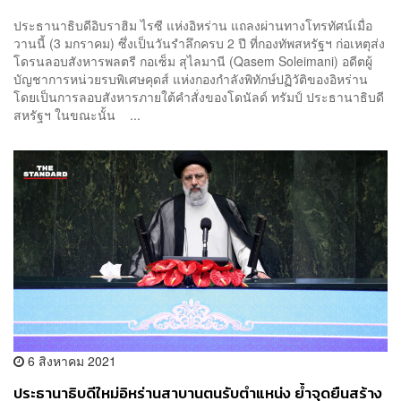
พิทักษ์ปฏิวัติ
ประธานาธิบดีอิบราฮิม ไรซี แห่งอิหร่าน แถลงผ่านทางโทรทัศน์เมื่อ
วานนี้ (3 มกราคม) ซึ่งเป็นวันรำลึกครบ 2 ปี ที่กองทัพสหรัฐฯ ก่อเหตุส่ง
โดรนลอบสังหารพลตรี กอเซ็ม สุไลมานี (Qasem Soleimani) อดีตผู้
บัญชาการหน่วยรบพิเศษคุดส์ แห่งกองกำลังพิทักษ์ปฏิวัติของอิหร่าน
โดยเป็นการลอบสังหารภายใต้คำสั่งของโดนัลด์ ทรัมป์ ประธานาธิบดี
สหรัฐฯ ในขณะนั้น ...
6 สิงหาคม 2021
ประธานาธิบดีใหม่อิหร่านสาบานตนรับตำแหน่ง ย้ำจุดยืนสร้าง