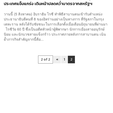
ประเทศแข็งแกร่ง เดินหน้าปลดคว่ำบาตรจากสหรัฐฯ
วานนี้ (5 สิงหาคม) อิบราฮิม ไรซี ทำพิธีสาบานตนเข้ารับตำแหน่ง
ประธานาธิบดีคนที่ 8 ของอิหร่านอย่างเป็นทางการ ที่รัฐสภาในกรุง
เตหะราน หลังได้รับชัยชนะในการเลือกตั้งเมื่อเดือนมิถุนายนที่ผ่านมา
ไรซีวัย 60 ปี ซึ่งเป็นอดีตหัวหน้าผู้พิพากษา นักการเมืองสายอนุรักษ์
นิยม และนักบวชสายแข็งกร้าว ประกาศภายหลังการสาบานตน เน้น
ย้ำภารกิจสำคัญจากนี้คือ...
2 of 2
«
1
2