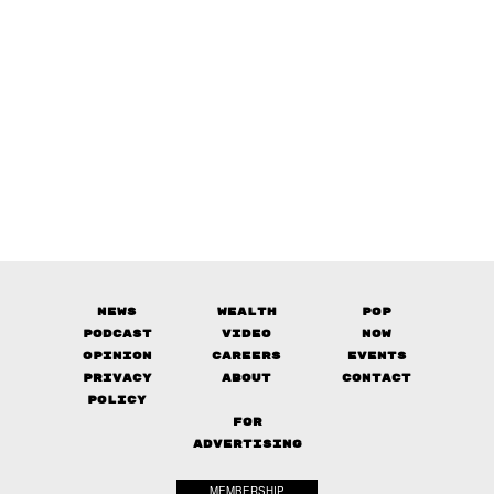
News
Wealth
Pop
Podcast
Video
Now
Opinion
Careers
Events
Privacy
About
Contact
Policy
FOR
ADVERTISING
MEMBERSHIP