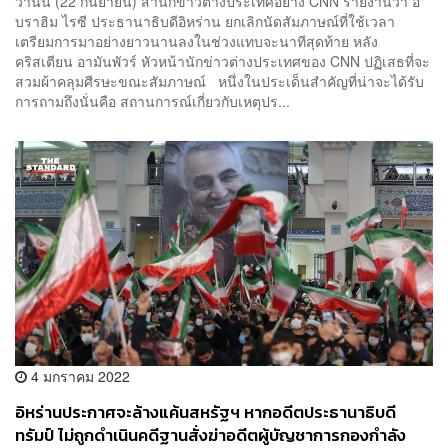
วานนี้ (22 กันยายน) สำนักข่าวต่างประเทศอย่าง CNN รายงานว่า อิ
บราฮิม ไรซี ประธานาธิบดีอิหร่าน ยกเลิกนัดสัมภาษณ์ที่ใช้เวลา
เตรียมการมาอย่างยาวนานลงในช่วงแทบจะนาทีสุดท้าย หลัง
คริสเตียน อามันพัวร์ หัวหน้านักข่าวต่างประเทศของ CNN ปฏิเสธที่จะ
สวมผ้าคลุมศีรษะขณะสัมภาษณ์ หนึ่งในประเด็นสำคัญที่น่าจะได้รับ
การถามถึงนั่นคือ สถานการณ์เกี่ยวกับเหตุปร...
4 มกราคม 2022
อิหร่านประกาศจะล้างแค้นสหรัฐฯ หากอดีตประธานาธิบดี
ทรัมป์ ไม่ถูกดำเนินคดีฐานสั่งฆ่าอดีตผู้บัญชาการกองกำลัง