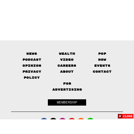
News
Wealth
Pop
Podcast
Video
Now
Opinion
Careers
Events
Privacy
About
Contact
Policy
FOR
ADVERTISING
MEMBERSHIP
© 2017-
2026
The Standard. All rights reserved.