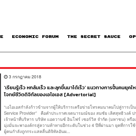
E
ECONOMIC FORUM
THE SECRET SAUCE​
OP
3 กรกฎาคม 2018
‘เรียนรู้เร็ว หกล้มเร็ว และลุกขึ้นมาได้เร็ว’ แนวทางการปั้นคนยุคใ
โจทย์ชีวิตดิจิทัลของเอไอเอส [Advertorial]
“เอไอเอสกำลังก้าวข้ามจากผู้ให้บริการเครือข่ายโทรคมนาคมไปสู่การเป็น 
Service Provider” คือคำประกาศเจตนารมณ์ของ สมชัย เลิศสุทธิวงค์ 
เจ้าหน้าที่บริหาร บริษัท แอดวานซ์ อินโฟร์ เซอร์วิส จำกัด (มหาชน) หรือเ
มุ่งมั่นจะพาองค์กรสู่ความท้าทายอีกระดับในช่วง 4 ปีที่ผ่านมา ยุคที่การใช
ผู้คนกำลังถูกกระแสคลื่นดิจิทัลอันผ...