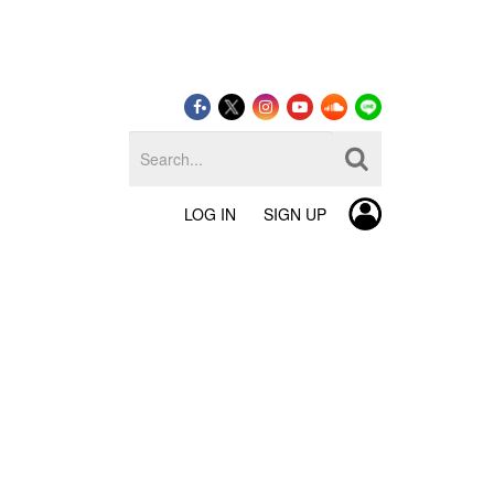
LOG IN
SIGN UP