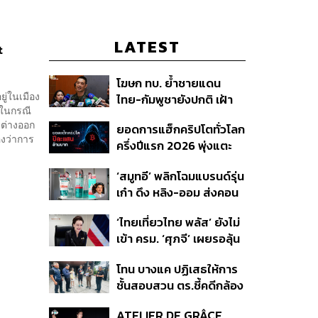
LATEST
t
โฆษก ทบ. ย้ำชายแดน
ู่ในเมือง
ไทย-กัมพูชายังปกติ เฝ้า
่ในกรณี
ระวัง 24 ชั่วโมง มั่นใจไทย
งต่างออก
ยอดการแฮ็กคริปโตทั่วโลก
ไม่เสียเปรียบเวทีโลก หลัง
องว่าการ
ครึ่งปีแรก 2026 พุ่งแตะ
กัมพูชายื่น UN รับรอง
4.4 หมื่นล้านบาท
MOU43
‘สมูทอี’ พลิกโฉมแบรนด์รุ่น
เก๋า ดึง หลิง-ออม ส่งคอน
เทนต์ซีรีส์แนวตั้ง สู้ตลาด
‘ไทยเที่ยวไทย พลัส’ ยังไม่
สกินแคร์ชะลอตัว
เข้า ครม. ‘ศุภจี’ เผยรอลุ้น
งบ ชี้มาตรการต้องไม่
โทน บางแค ปฏิเสธให้การ
กระจุกตัว
ชั้นสอบสวน ตร.ชี้คดีกล้อง
ส่องพระมีผู้เสียหายทะลุ
ATELIER DE GRÂCE