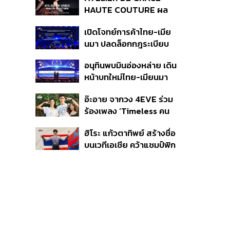
40 ราย ไม่เกี่ยวคดีมาดาม
HAUTE COUTURE ผล
เก่ง
งาน “ผ้าไหมมัดหมี่” จาก 7
เปิดโจทย์การค้าไทย-เมีย
ดีไซเนอร์ระดับตำนานของ
นมา ปลดล็อกกฎระเบียบ
ประเทศไทย
เงินข้ามแดน และความเชื่อ
อนุทินพบมินอ่องหล่าย เดิน
มั่นนักลงทุน ทำอย่างไร?
หน้าบทใหม่ไทย-เมียนมา
เร่งความร่วมมือเศรษฐกิจ
อ๊ะอาย จากวง 4EVE ร่วม
การค้า-การลงทุน
ร้องเพลง ‘Timeless คน
เดียวที่รักเสมอ’ ประกอบ
ฮิโระ แก้วตาทิพย์ สร้างชื่อ
ภาพยนตร์ Her in Frame
บนเวทีเอเชีย คว้าแชมป์ฟิก
เกอร์สเกตติ้ง Asian
Open