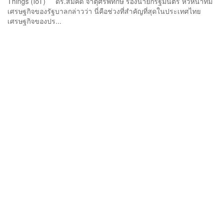
Things (IoT) ดร.สมคิด จาตุศรีพิทักษ์ รองนายกรัฐมนตรี หัวหน้าทีม
เศรษฐกิจของรัฐบาลกล่าวว่า นี่คือช่วงที่สำคัญที่สุดในประเทศไทย
เศรษฐกิจของปร...