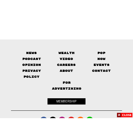
News
Wealth
Pop
Podcast
Video
Now
Opinion
Careers
Events
Privacy
About
Contact
Policy
FOR
ADVERTISING
MEMBERSHIP
© 2017-
2026
The Standard. All rights reserved.