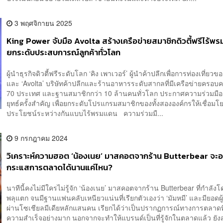
3 พฤศจิกายน 2025
King Power จับมือ Avolta สร้างเครือข่ายสมาชิกดิวตี้ฟรีไร้พ
ยกระดับประสบการณ์ลูกค้าทั่วโลก
ผู้นำธุรกิจดิวตี้ฟรีระดับโลก ‘คิง เพาเวอร์’ ผู้นำค้าปลีกเพื่อการท่องเที่ยว
และ ‘Avolta’ บริษัทค้าปลีกและร้านอาหารระดับสากลที่มีเครือข่ายครอบค
70 ประเทศ และฐานสมาชิกกว่า 10 ล้านคนทั่วโลก ประกาศความร่วมมือ
ยุทธ์ครั้งสำคัญ เพื่อยกระดับโปรแกรมสมาชิกของทั้งสององค์กรให้เชื่อมโย
ประโยชน์ระหว่างกันแบบไร้พรมแดน ความร่วมมื...
9 กรกฎาคม 2024
วิเคราะห์ความฮอต ‘น้องเนย’ มาสคอตจากร้าน Butterbear จะอย
กระแสการตลาดได้นานแค่ไหน?
นาทีนี้คงไม่มีใครไม่รู้จัก ‘น้องเนย’ มาสคอตจากร้าน Butterbear ที่กำลังโด
พลุแตก จนมีฐานแฟนคลับเหนียวแน่นที่เรียกตัวเองว่า ‘มัมหมี’ และมียอดผู
ผ่านโซเชียลมีเดียหลักแสนคน เรียกได้ว่าเป็นปรากฏการณ์ทางการตลาด
ความสำเร็จอย่างมาก นอกจากจะทำให้แบรนด์เป็นที่รู้จักในตลาดแล้ว ยัง