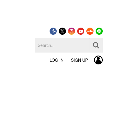
LOG IN
SIGN UP