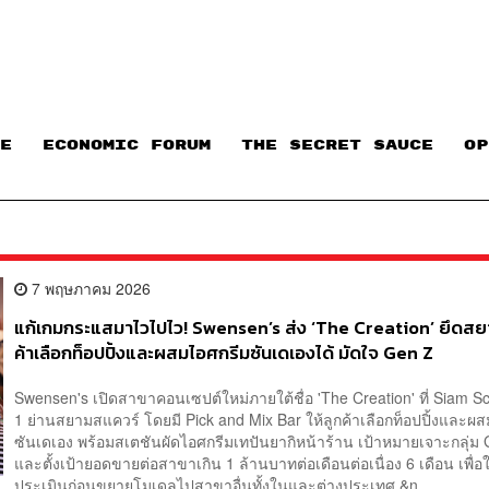
E
ECONOMIC FORUM
THE SECRET SAUCE​
OP
7 พฤษภาคม 2026
แก้เกมกระแสมาไวไปไว! Swensen’s ส่ง ‘The Creation’ ยึดสยา
ค้าเลือกท็อปปิ้งและผสมไอศกรีมซันเดเองได้ มัดใจ Gen Z
Swensen's เปิดสาขาคอนเซปต์ใหม่ภายใต้ชื่อ 'The Creation' ที่ Siam Sc
1 ย่านสยามสแควร์ โดยมี Pick and Mix Bar ให้ลูกค้าเลือกท็อปปิ้งและผ
ซันเดเอง พร้อมสเตชันผัดไอศกรีมเทปันยากิหน้าร้าน เป้าหมายเจาะกลุ่ม
และตั้งเป้ายอดขายต่อสาขาเกิน 1 ล้านบาทต่อเดือนต่อเนื่อง 6 เดือน เพื่อใ
ประเมินก่อนขยายโมเดลไปสาขาอื่นทั้งในและต่างประเทศ &n...