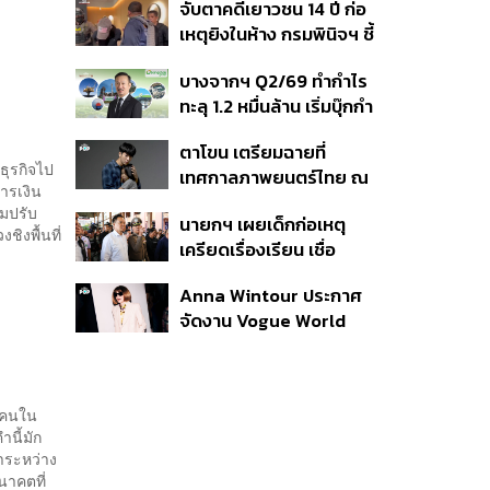
จับตาคดีเยาวชน 14 ปี ก่อ
สิกวิดีโอ
เหตุยิงในห้าง กรมพินิจฯ ชี้
ประพฤติดี-รับการรักษาต่อ
บางจากฯ Q2/69 ทำกำไร
เนื่อง ประเมินปล่อยตัว
ทะลุ 1.2 หมื่นล้าน เริ่มบุ๊กกำ
ไร ‘SAF’ เชิงพาณิชย์ครั้ง
ตาโขน เตรียมฉายที่
แรก หนุนรายได้ครึ่งปีทะลุ
ธุรกิจไป
เทศกาลภาพยนตร์ไทย ณ
3.2 แสนล้าน
การเงิน
ประเทศบราซิล
ามปรับ
นายกฯ เผยเด็กก่อเหตุ
ชิงพื้นที่
เครียดเรื่องเรียน เชื่อ
เตรียมการเป็นขั้นตอน ชี้มี
Anna Wintour ประกาศ
กระสุนอีกกว่า 30 นัด หาก
จัดงาน Vogue World
ไม่จบชีวิตตัวเองอาจสูญ
2027 ที่ซานฟรานซิสโก
เสียเพิ่ม
ี่คนใน
นี้มัก
าระหว่าง
นาคตที่