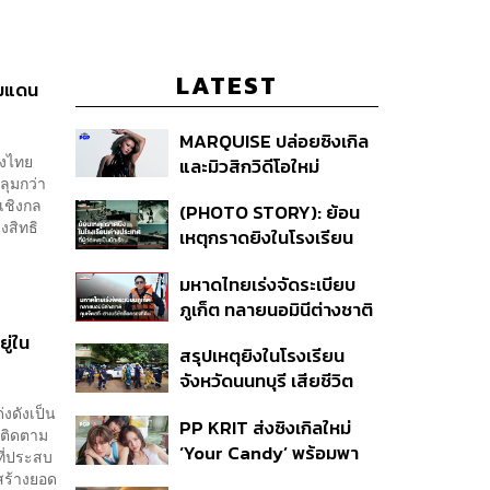
LATEST
รมแดน
MARQUISE ปล่อยซิงเกิล
ของไทย
และมิวสิกวิดีโอใหม่
ลุมกว่า
IRONIC ที่เสียดสีความ
เชิงกล
(PHOTO STORY): ย้อน
สัมพันธ์สุด Toxic
งสิทธิ
เหตุกราดยิงในโรงเรียน
ต่างประเทศ ที่ผู้ก่อเหตุเป็น
มหาดไทยเร่งจัดระเบียบ
นักเรียน
ภูเก็ต ทลายนอมินีต่างชาติ
คุมเจ็ตสกี สางบริษัทฮุบ
ู่ใน
สรุปเหตุยิงในโรงเรียน
ที่ดิน เคลียร์ใบอนุญาต
จังหวัดนนทบุรี เสียชีวิต
โรงแรมค้าง 7 ปี
รวม 8 ราย โฆษก ตร. เผย
่งดังเป็น
PP KRIT ส่งซิงเกิลใหม่
ปมค้นประวัติคดีกราดยิงที่
้ติดตาม
‘Your Candy’ พร้อมพา
สหรัฐฯ
ที่ประสบ
ต้าเหนิง และ ณิชา ร่วมมิว
สร้างยอด