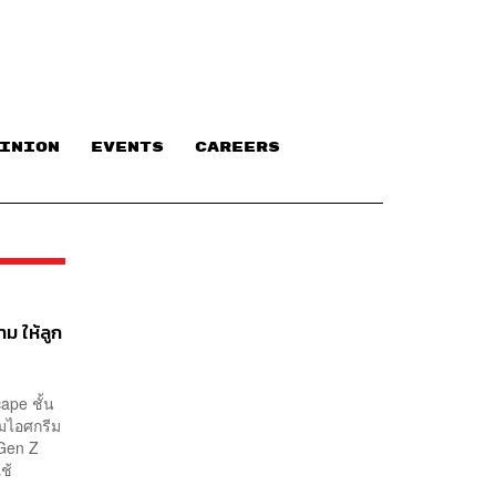
INION
EVENTS
CAREERS
ม ให้ลูก
ape ชั้น
สมไอศกรีม
 Gen Z
ช้