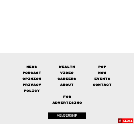
News
Wealth
Pop
Podcast
Video
Now
Opinion
Careers
Events
Privacy
About
Contact
Policy
FOR
ADVERTISING
MEMBERSHIP