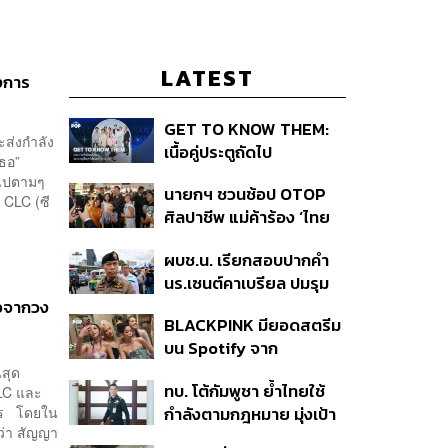
LATEST
งการ
GET TO KNOW THEM:
ะส่งกำลัง
เนื้อคู่ประตูถัดไป
กเธอ”
จไปตามๆ
นายกฯ ชวนช้อป OTOP
 CLC (ซี
ศิลปาชีพ แม่ค้าร้อง ‘ไทย
ช่วยไทย พลัส’ สุดยอด
ผบช.น. เรียกสอบปากคำ
ถามมีต่อไหม นายกฯ ตอบ
นร.เซนต์คาเบรียล ปมรุม
‘เดี๋ยวจะพยายาม’
ทำร้ายเพื่อน-ใช้ปืนขู่ สั่ง
วจากวง
BLACKPINK มียอดสตรีม
ดำเนินคดีแล้ว
บน Spotify จาก
ประเทศไทยสูงถึง 536 ล้าน
นสุด
ทบ. โต้กัมพูชา ย้ำไทยใช้
LC และ
ครั้ง ตลอด 10 ปีที่ผ่านมา
การ โดยใน
กำลังตามกฎหมาย มุ่งเป้า
ว่า สัญญา
หมายทางทหาร ชี้ความเสีย