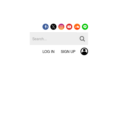
LOG IN
SIGN UP