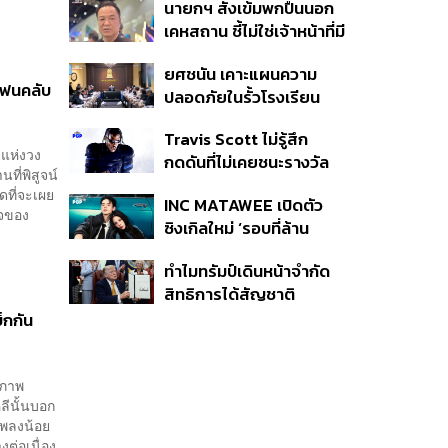
นายกฯ สั่งเข้มพกปืนนอก
หายไทยไม่อาจลบด้วย
เคหสถาน ชี้ไม่ใช่เจ้าหน้าที่มี
ข้อมูลบิดเบือน
โทษอุกฉกรรจ์ ปืนถูกขโมย
ยศชนัน เคาะแผนความ
ก่อเหตุ เจ้าของร่วมรับผิด
แฟนคลับ
ปลอดภัยในรั้วโรงเรียน
90 วัน ส่งนักสุขภาพจิต
Travis Scott ไม่รู้สึก
ดูแล-คุมเข้มคัดกรองสิ่ง
แห่งวง
กดดันที่ไม่เคยชนะรางวัล
ผิดกฎหมาย
ที่พิสูจน์
แกรมมี่ แม้มีชื่อเข้าชิงมา
ดที่จะเผย
INC MATAWEE เปิดตัว
แล้ว 10 ครั้ง
ใจของ
ซิงเกิลใหม่ ‘รอบที่ล้าน
(Loop)’ ที่ได้ เน PERSES
ทำไมทรัมป์เดินหน้าจำกัด
มาแสดงในมิวสิกวิดีโอ
สิทธิการได้สัญชาติ
อเมริกันโดยกำเนิดอีกครั้ง
็กกัน
แม้ศาลสูงสุดเคยตัดสิน
คัดค้าน
สภาพ
ีนั้นบอก
เพลงน้อย
ต่อเนื่อง