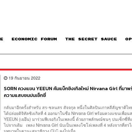
E
ECONOMIC FORUM
THE SECRET SAUCE​
OP
19 กันยายน 2022
SORN ควงแขน YEEUN คัมแบ็กซิงเกิลใหม่ Nirvana Girl ที่มาพ
ความแสบซนปนเซ็กซี่
กลับมาอีกครั้งสำหรับ สร-ชลนสร สัจจกุล หนึ่งในศิลปินเกาหลีสัญชาติไทย 
ได้ปล่อยดิจิทัลซิงเกิลที่ 4 ออกมาในชื่อ Nirvana Girl พร้อมควงแขนเพื่อน
YEEUN (เยอึน) มาร่วมฟีเจอริงในเพลงนี้ ด้วยภาพลักษณ์ซนๆ ปนเซ็กซี่ที่
ไปจากเดิม เพลง Nirvana Girl นับเป็นเพลงโซโล่เพลงที่ 4 หลังจากที่สรได้
บทบาทในฐานะสมาชิกวง CLC ลงไปเมื่อ...