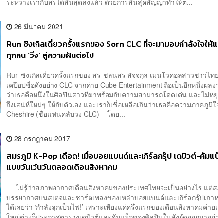
ระหว่างเรากับสรได้สิ้นสุดลงแล้ว ด้วยการสิ้นสุดสัญญาทำให้ต...
26 มีนาคม 2021
Run ซิงเกิลเดี่ยวครั้งแรกของ Sorn CLC ที่จะมามอบกำลังใจให้
ทุกคน ‘วิ่ง’ สู่ความฝันต่อไป
Run ซิงเกิลเดี่ยวครั้งแรกของ สร-ชลนสร สัจจกุล เมนโวคอลสาวชาวไทย
เคป๊อปชื่อดังอย่าง CLC จากค่าย Cube Entertainment ถือเป็นอีกหนึ่งผลงาน
ว่าเธอคือหนึ่งในศิลปินสาวที่มาพร้อมกับความสามารถโดดเด่น และไม่หยุ
ถึงเสน่ห์ใหม่ๆ ให้กับตัวเอง และเราก็เชื่อเหลือเกินว่าเธอคือความภาคภูมิ
Cheshire (ชื่อแฟนคลับวง CLC) โดย...
28 กรกฎาคม 2017
สมรภูมิ K-Pop เดือด! เมื่อบอยแบนด์และเกิร์ลกรุ๊ป เดบิวต์-คัมแบ
แบบวันเว้นวันตลอดเดือนสิงหาคม
ไม่รู้ว่าสภาพอากาศเดือนสิงหาคมของประเทศไทยจะเป็นอย่างไร แต่
บรรยากาศบนสเตจและชาร์ตเพลงของเหล่าบอยแบนด์และเกิร์ลกรุ๊ปเกาหล
ได้เลยว่า ‘กำลังลุกเป็นไฟ!’ เพราะเพียงแค่ครึ่งแรกของเดือนสิงหาคมค่าย
ใหญ่ต่างก็ประกาศตารางเดบิวต์และคัมแบ็กของศิลปินในสังกัดออกมาอย่าง