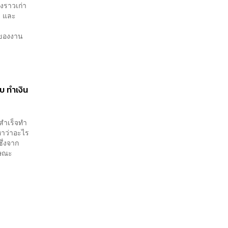
องราวเก่า
ฟ์ และ
ห์ของงาน
บ ทำเงิน
สำเร็จทำ
หาว่าอะไร
ึ่งจาก
กษณะ