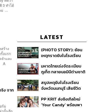
ly ที่คว้า
ีพี 3 ทำได้
ลย ...
LATEST
งสร้าง
(PHOTO STORY): ย้อน
รั้งแรก
เหตุกราดยิงในโรงเรียน
คนจดจำและ
ต่างประเทศ ที่ผู้ก่อเหตุเป็น
ที A
มหาดไทยเร่งจัดระเบียบ
นักเรียน
ภูเก็ต ทลายนอมินีต่างชาติ
คุมเจ็ตสกี สางบริษัทฮุบ
สรุปเหตุยิงในโรงเรียน
ที่ดิน เคลียร์ใบอนุญาต
จังหวัดนนทบุรี เสียชีวิต
โรงแรมค้าง 7 ปี
จริง จาก
รวม 8 ราย โฆษก ตร. เผย
PP KRIT ส่งซิงเกิลใหม่
ปมค้นประวัติคดีกราดยิงที่
‘Your Candy’ พร้อมพา
สหรัฐฯ
อร์ม
ต้าเหนิง และ ณิชา ร่วมมิว
านั้นอีก