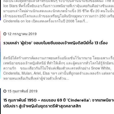
ถือเป็นโค้งสุดท้ายแล้วสำหรับแฟนๆ ระบำบนลานน้ำแข็งของคณะ The I
Ice Stars ที่ครั้งนี้หยิบเอาเรื่องราวเทพนิยายที่เราคุ้นเคยกันดีอย่างซินเดอ
มาบอกเล่าใหม่ผ่านนักแสดงและนักสเกตน้ำแข็ง 35 ชีวิต ซึ่ง 20 คนในนั้
เจ้าของแชมป์โลกและเจ้าของเหรียญโอลิมปิกฤดูหนาวรวมกว่า 250 เหร
Cinderella on Ice เปิดแสดงครั้งแรกในปี 2008 โดยเริ่...
12 กรกฎาคม 2019
รวมเหล่า ‘ผู้ช่วย’ จอมขโมยซีนของเจ้าหญิงดิสนีย์ทั้ง 13 เรื่อง
ดิสนีย์ได้สร้างสรรค์ผลงานภาพยนตร์แอนิเมชันไว้มากมาย โดยเฉพาะเรื่อ
เทพนิยายของเจ้าหญิงดิสนีย์ ที่ทำให้เด็กๆ และผู้คนจากทั่วโลกได้รู้จักมิ
ความรัก ขณะเดียวกันก็ไม่ใช่แค่เพียงตัวละครหลักอย่าง Snow White,
Cinderella, Mulan, Ariel, Elsa ฯลฯ เท่านั้นที่ถูกจดจำและหลงรัก แต่หลาย
หลายหนเหลือเกินที่เหล่าผู้ช่วยตัวเล็กตัวน...
15 กุมภาพันธ์ 2019
15 กุมภาพันธ์ 1950 – ครบรอบ 69 ปี ‘Cinderella’: จากเทพนิย
ปรัมปรา สู่เจ้าหญิงในชุดราตรีฟ้าสุดคลาสสิก