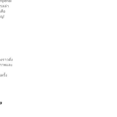
mperial
เรลล่า
นคือ
ียญ!
งราวดั่ง
ตรภาพและ
ครั้ง
าย