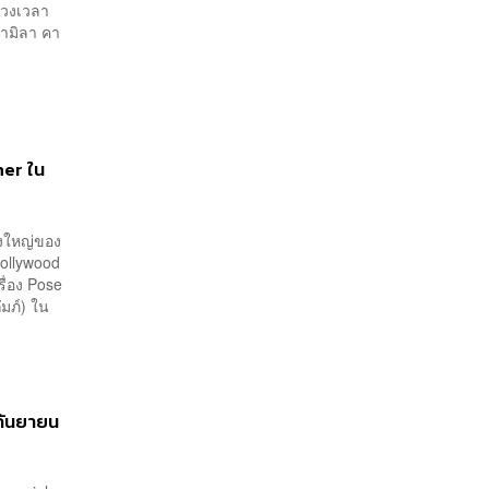
ช่วงเวลา
คามิลา คา
her ใน
ิ่งใหญ่ของ
Hollywood
รื่อง Pose
ัมภ์) ใน
 กันยายน