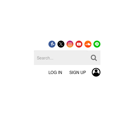
LOG IN
SIGN UP