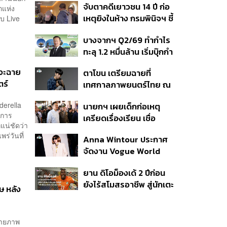
จับตาคดีเยาวชน 14 ปี ก่อ
สิกวิดีโอ
กแห่ง
เหตุยิงในห้าง กรมพินิจฯ ชี้
บ Live
ประพฤติดี-รับการรักษาต่อ
บางจากฯ Q2/69 ทำกำไร
เนื่อง ประเมินปล่อยตัว
ทะลุ 1.2 หมื่นล้าน เริ่มบุ๊กกำ
ไร ‘SAF’ เชิงพาณิชย์ครั้ง
 จะฉาย
ตาโขน เตรียมฉายที่
แรก หนุนรายได้ครึ่งปีทะลุ
ร์
เทศกาลภาพยนตร์ไทย ณ
3.2 แสนล้าน
ประเทศบราซิล
derella
นายกฯ เผยเด็กก่อเหตุ
นการ
เครียดเรื่องเรียน เชื่อ
แน่ชัดว่า
เตรียมการเป็นขั้นตอน ชี้มี
ร่วันที่
Anna Wintour ประกาศ
กระสุนอีกกว่า 30 นัด หาก
จัดงาน Vogue World
ไม่จบชีวิตตัวเองอาจสูญ
2027 ที่ซานฟรานซิสโก
เสียเพิ่ม
ยาน ดิโอม็องเด้ 2 ปีก่อน
ยังไร้สโมสรอาชีพ สู่นักเตะ
ษ หลัง
ค่าตัว 125 ล้านยูโร กับคำ
สัญญาถึงน้องสาวผู้ล่วง
ลับ
ถ่ายภาพ