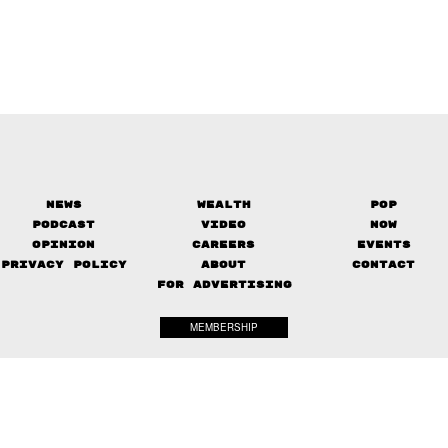
News
Wealth
Pop
Podcast
Video
Now
Opinion
Careers
Events
Privacy Policy
About
Contact
FOR ADVERTISING
MEMBERSHIP
© 2017-
2026
The Standard. All rights reserved.