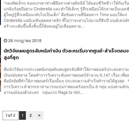
“กองทัพเล็กๆ ของบรรดาช่างฝีมือจากค่ายดิสนีย์ ได้มอบชีวิตชีวาให้กับเรื่
แก่นับร้อยปีอย่าง Cinderella และทำให้เด็กๆ รู้สึกเหมือนได้กลายเป็นเอล
ผู้ใหญ่รู้สึกเหมือนกลับไปเป็นเด็ก” คือข้อความที่นิตยสาร Time มอบให้แก่
Cinderella แอนิเมชันสุดคลาสสิก ที่ไม่ว่าจะผ่านไปนานกี่สิบปี มนต์เสน่
สร้างระดับขึ้นหิ้งชิ้นนี้ก็ยังคงอยู่ไม่เสื่อมคลาย...
26 กรกฎาคม 2018
นักวิจัยเผยสูตรลับหนังทำเงิน ตัวละครเริ่มจากศูนย์-สำเร็จตอนจ
สูงที่สุด
ทีมนักวิจัยจากประเทศอังกฤษค้นพบสูตรลับที่ทำให้ภาพยนตร์ประสบความ
เงินถล่มทลาย โดยทำการวิเคราะห์บทภาพยนตร์จำนวน 6,147 เรื่อง เพื่อ
คือปัจจัยที่ทำให้ภาพยนตร์เรื่องนั้นๆ ประสบความสำเร็จทำรายได้สูงสุด ซ
การวิเคราะห์ พวกเขาสามารถแบ่งภาพยนตร์ออกเป็น 6 กลุ่ม แบ่งตามลั
อารมณ์ของตัวละคร กลุ่มแรก Rags to rich...
1 of 2
1
2
»