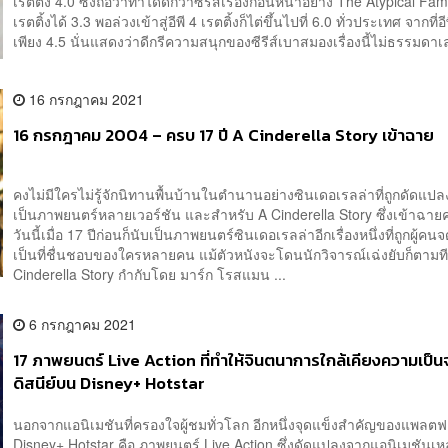
เรตติ้ง 4.0 ซึ่งถือว่าทำได้ดีกว่าซีรีส์เรื่องก่อนหน้าอย่าง The Atypical Fami
เรตติ้งได้ 3.3 พอล่วงเข้าสู่อีพี 4 เรตติ้งก็ไต่ขึ้นไปที่ 6.0 ทั่วประเทศ จากที่อ
เพียง 4.5 นั่นแสดงว่าดีกรีความสนุกของซีรีส์เบาสมองเรื่องนี้ไม่ธรรมดาเ
16 กรกฎาคม 2021
16 กรกฎาคม 2004 – ครบ 17 ปี A Cinderella Story เข้าฉาย
คงไม่มีใครไม่รู้จักนิทานพื้นบ้านในตำนานอย่างซินเดอเรลล่าที่ถูกดัดแปล
เป็นภาพยนตร์หลายเวอร์ชัน และสำหรับ A Cinderella Story ซึ่งเข้าฉายค
วันนี้เมื่อ 17 ปีก่อนก็นับเป็นภาพยนตร์ซินเดอเรลล่าอีกเรื่องหนึ่งที่ถูกผู้
เป็นที่ชื่นชอบของใครหลายคน แม้ตัวหนังจะโดนนักวิจารณ์เฉ่งยับก็ตาม
Cinderella Story กำกับโดย มาร์ก โรสแมน ...
6 กรกฎาคม 2021
17 ภาพยนตร์ Live Action ที่ทำให้จินตนาการใกล้เคียงความเป็น
ดิสนีย์บน Disney+ Hotstar
นอกจากแอนิเมชันที่ครองใจผู้ชมทั่วโลก อีกหนึ่งจุดแข็งสำคัญของแพลตฟ
Disney+ Hotstar คือ ภาพยนตร์ Live Action ซึ่งดัดแปลงจากแอนิเมชันเหล่