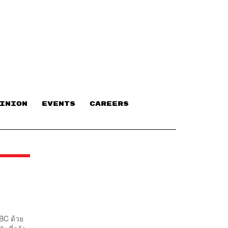
INION
EVENTS
CAREERS
BC ด้วย