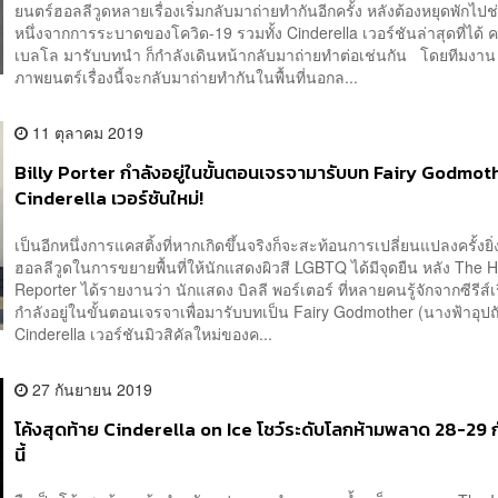
ยนตร์ฮอลลีวูดหลายเรื่องเริ่มกลับมาถ่ายทำกันอีกครั้ง หลังต้องหยุดพักไป
หนึ่งจากการระบาดของโควิด-19 รวมทั้ง Cinderella เวอร์ชันล่าสุดที่ได้ 
เบลโล มารับบทนำ ก็กำลังเดินหน้ากลับมาถ่ายทำต่อเช่นกัน โดยทีมงาน
ภาพยนตร์เรื่องนี้จะกลับมาถ่ายทำกันในพื้นที่นอกล...
11 ตุลาคม 2019
Billy Porter กำลังอยู่ในขั้นตอนเจรจามารับบท Fairy Godmot
Cinderella เวอร์ชันใหม่!
เป็นอีกหนึ่งการแคสติ้งที่หากเกิดขึ้นจริงก็จะสะท้อนการเปลี่ยนแปลงครั้งย
ฮอลลีวูดในการขยายพื้นที่ให้นักแสดงผิวสี LGBTQ ได้มีจุดยืน หลัง The 
Reporter ได้รายงานว่า นักแสดง บิลลี พอร์เตอร์ ที่หลายคนรู้จักจากซีรีส์เ
กำลังอยู่ในขั้นตอนเจรจาเพื่อมารับบทเป็น Fairy Godmother (นางฟ้าอุปถ
Cinderella เวอร์ชันมิวสิคัลใหม่ของค...
27 กันยายน 2019
โค้งสุดท้าย Cinderella on Ice โชว์ระดับโลกห้ามพลาด 28-29
นี้