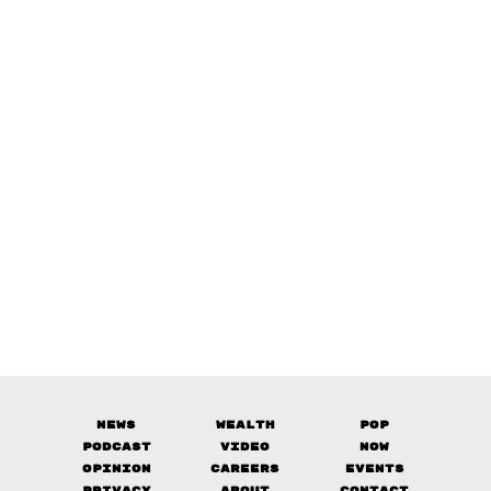
News
Wealth
Pop
Podcast
Video
Now
Opinion
Careers
Events
Privacy
About
Contact