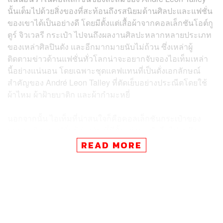
นั้นเต็มไปด้วยสิ่งของที่สะท้อนถึงรสนิยมด้านศิลปะและแฟชั่น
ของเขาได้เป็นอย่างดี โดยมีตั้งแต่เสื้อผ้าจากคอลเล็กชันโอต์กู
ตูร์ จิวเวลรี กระเป๋า ไปจนถึงผลงานศิลปะหลากหลายประเภท
ของเหล่าศิลปินดัง และอีกมากมายนับไม่ถ้วน ซึ่งเหล่าผู้
ติดตามข่าวด้านแฟชั่นทั่วโลกน่าจะอยากจับจองไอเท็มเหล่า
นี้อย่างแน่นอน โดยเฉพาะชุดแคฟแทนที่เป็นดั่งเอกลักษณ์
สำคัญของ André Leon Talley ที่ตัดเย็บอย่างประณีตโดยใช้
ผ้าไหม ผ้าฝ้ายบาติก และผ้ากำมะหยี่
นอกจากนั้น ไอเท็มที่น่าสนใจก็คือคอลเล็กชันกระเป๋าของ
บรรณาธิการแฟชั่นผู้ล่วงลับ ที่มีตั้งแต่กระเป๋าถือไปจนถึง
กระเป๋ารุ่นลิมิเต็ดเอดิชันของแบรนด์ดังอย่าง Louis Vuitton
READ MORE
และกระเป๋า Birkin จากแบรนด์ Hermès และยังมีคอลเล็กชัน
งานศิลปะของ André Leon Talley ที่สะท้อนให้เห็นถึงความ
สัมพันธ์ระหว่างเขาและเหล่าศิลปินดีไซเนอร์อย่าง Karl
Lagerfeld, Diana Vreeland, Andy Warhol รวมไปถึง
บรรณาธิการแห่ง Vogue อย่าง Anna Wintour และอีก
มากมาย