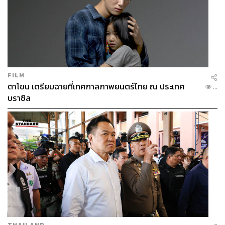
FILM
ตาโขน เตรียมฉายที่เทศกาลภาพยนตร์ไทย ณ ประเทศ
...
บราซิล
THAILAND