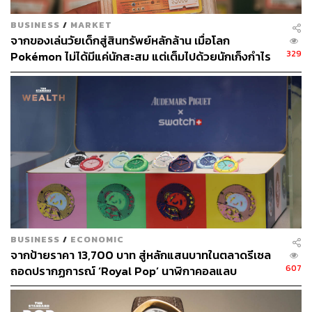
BUSINESS
/
MARKET
จากของเล่นวัยเด็กสู่สินทรัพย์หลักล้าน เมื่อโลก
329
Pokémon ไม่ได้มีแค่นักสะสม แต่เต็มไปด้วยนักเก็งกำไร
และ พ่อค้ากว้านซื้อ
BUSINESS
/
ECONOMIC
จากป้ายราคา 13,700 บาท สู่หลักแสนบาทในตลาดรีเซล
607
ถอดปรากฏการณ์ ‘Royal Pop’ นาฬิกาคอลแลบ
Audemars Piguet x Swatch ที่สั่นสะเทือนวงการทั่ว
โลก