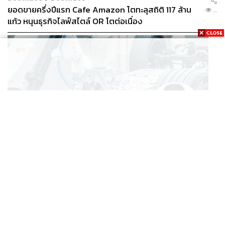
ยอดขายครึ่งปีแรก Cafe Amazon โตทะลุสถิติ 117 ล้าน
...
แก้ว หนุนธุรกิจไลฟ์สไตล์ OR โตต่อเนื่อง
BUSINESS
/
ECONOMIC
‘เอกนิติ’ เล็งงัดมาตรการใหม่ ลดภาษีสรรพสามิต หวังดึง
...
ผู้ผลิต EV มาตั้งโรงงานในไทย