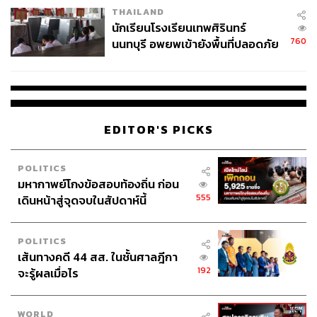
THAILAND
จ่ายหนี้-แอบระบุแบรนด์
นักเรียนโรงเรียนเทพศิรินทร์
760
นนทบุรี อพยพเข้ายังพื้นที่ปลอดภัย
ชั่วคราว หลังเหตุใช้อาวุธปืนภายใน
โรงเรียนคลี่คลาย
EDITOR'S PICKS
POLITICS
มหากาพย์โกงข้อสอบท้องถิ่น ก่อน
555
เดินหน้าสู่จุดจบในสัปดาห์นี้
POLITICS
เส้นทางคดี 44 สส. ในชั้นศาลฎีกา
192
จะรู้ผลเมื่อไร
WORLD