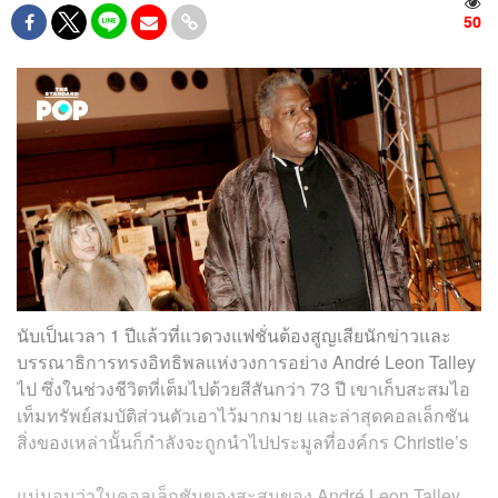
50
นับเป็นเวลา 1 ปีแล้วที่แวดวงแฟชั่นต้องสูญเสียนักข่าวและ
บรรณาธิการทรงอิทธิพลแห่งวงการอย่าง André Leon Talley
ไป ซึ่งในช่วงชีวิตที่เต็มไปด้วยสีสันกว่า 73 ปี เขาเก็บสะสมไอ
เท็มทรัพย์สมบัติส่วนตัวเอาไว้มากมาย และล่าสุดคอลเล็กชัน
สิ่งของเหล่านั้นก็กำลังจะถูกนำไปประมูลที่องค์กร Christie’s
แน่นอนว่าในคอลเล็กชันของสะสมของ André Leon Talley