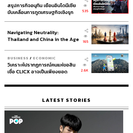
สรุปภารกิจอนุทิน เยือนอินโดนีเซีย
535
ขับเคลื่อนการทูตเศรษฐกิจเชิงรุก
ประกาศหุ้นส่วนยุทธศาสตร์ไทย –
อินโดนีเซีย
Navigating Neutrality:
Thailand and China in the Age
165
of a New Global Order
BUSINESS
/
ECONOMIC
วิเคราะห์ปรากฏการณ์คนแห่ขอสิน
2.6K
เชื่อ CLICX อาจเป็นเพียงยอด
ภูเขาน้ำแข็ง ของปัญหาหนี้ครัว
เรือนไทยที่ถูกซุกไว้
LATEST STORIES