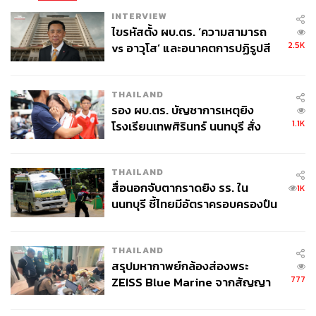
INTERVIEW
ไขรหัสตั้ง ผบ.ตร. ‘ความสามารถ
2.5K
vs อาวุโส’ และอนาคตการปฏิรูปสี
กากี กับ พล.ต.อ. เอก อังสนานนท์
THAILAND
รอง ผบ.ตร. บัญชาการเหตุยิง
1.1K
โรงเรียนเทพศิรินทร์ นนทบุรี สั่ง
ค้นหา 2 รอบยืนยันไร้คนติดค้าง พบ
ศพปู่-ย่าที่บ้านพักผู้ก่อเหตุ
THAILAND
สื่อนอกจับตากราดยิง รร. ใน
1K
นนทบุรี ชี้ไทยมีอัตราครอบครองปืน
สูงในระดับต้นของภูมิภาค
THAILAND
สรุปมหากาพย์กล้องส่องพระ
777
ZEISS Blue Marine จากสัญญา
ผลิต 8.3 ล้าน สู่ข้อพิพาท ‘มา
เวลล์ฯ’ ฟ้อง ‘โทน บางแค’ ผิดนัด