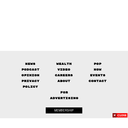
News
Wealth
Pop
Podcast
Video
Now
Opinion
Careers
Events
Privacy
About
Contact
Policy
FOR
ADVERTISING
MEMBERSHIP