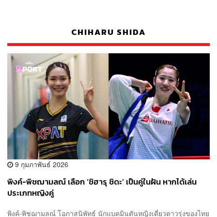
CHIHARU SHIDA
9 กุมภาพันธ์ 2026
พิงค์-พิชฌามลณ์ เลือก ‘ชิฮารุ ชิดะ’ เป็นคู่ในฝัน หากได้เล่น
ประเภทหญิงคู่
พิงค์-พิชฌามลณ์ โอภาสนิพัทธ์ นักแบดมินตันหญิงเดี่ยวดาวรุ่งของไทย