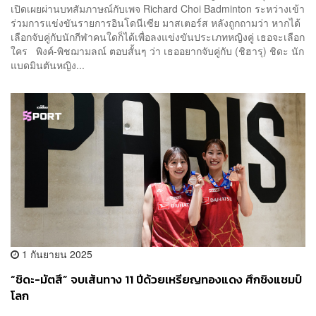
เปิดเผยผ่านบทสัมภาษณ์กับเพจ Richard Choi Badminton ระหว่างเข้า
ร่วมการแข่งขันรายการอินโดนีเซีย มาสเตอร์ส หลังถูกถามว่า หากได้
เลือกจับคู่กับนักกีฬาคนใดก็ได้เพื่อลงแข่งขันประเภทหญิงคู่ เธอจะเลือก
ใคร พิงค์-พิชฌามลณ์ ตอบสั้นๆ ว่า เธออยากจับคู่กับ (ชิฮารุ) ชิดะ นัก
แบดมินตันหญิง...
1 กันยายน 2025
“ชิดะ-มัตสึ” จบเส้นทาง 11 ปีด้วยเหรียญทองแดง ศึกชิงแชมป์
โลก