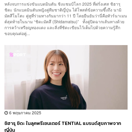
หลังจบการแข่งขันแบดมินตัน ชิงแชมป์โลก 2025 ที่ฝรั่งเศส ชิฮารุ
ชิดะ นักแบดมินตันหญิงคู่ทีมชาติญี่ปุ่น ได้โพสต์ข้อความซึ้งถึง นามิ
มัตสึโมโตะ คู่หูที่ร่วมทางกันมากว่า 11 ปี โดยยืนยันว่านี่คือทัวร์นาเมน
ต์สุดท้ายในนาม “ชิดะมัตสึ (Shidamatsu)” ทั้งคู่ปิดฉากเส้นทางด้วย
การคว้าเหรียญทองแดง และสิ่งที่ชิดะเขียนไว้เต็มไปด้วยความรู้สึก
ขอบคุณต่อคู่...
6 พฤษภาคม 2025
ชิฮารุ ชิดะ ในลุคพรีเซนเตอร์ TENTIAL แบรนด์สุขภาพจาก
ญี่ปุ่น