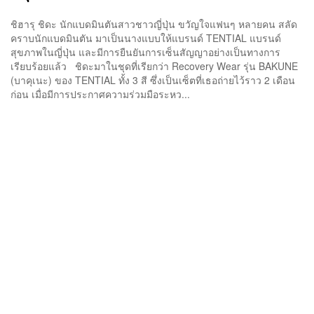
ชิฮารุ ชิดะ นักแบดมินตันสาวชาวญี่ปุ่น ขวัญใจแฟนๆ หลายคน สลัด
คราบนักแบดมินตัน มาเป็นนางแบบให้แบรนด์ TENTIAL แบรนด์
สุขภาพในญี่ปุ่น และมีการยืนยันการเซ็นสัญญาอย่างเป็นทางการ
เรียบร้อยแล้ว ชิดะมาในชุดที่เรียกว่า Recovery Wear รุ่น BAKUNE
(บาคุเนะ) ของ TENTIAL ทั้ง 3 สี ซึ่งเป็นเซ็ตที่เธอถ่ายไว้ราว 2 เดือน
ก่อน เมื่อมีการประกาศความร่วมมือระหว...