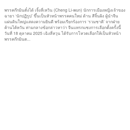
การเลือกตั้ง
พรรคก๊กมินตั๋งได้ เจิ้งลี่เหวิน (Cheng Li-wun) นักการเมืองหญิงเจ้าของ
ฉายา ‘นักปฏิรูป’ ขึ้นเป็นหัวหน้าพรรคคนใหม่ ด้าน สีจิ้นผิง ผู้นำจีน
แผ่นดินใหญ่แสดงความยินดี พร้อมเรียกร้องการ ‘รวมชาติ’ จากฝ่าย
ค้านไต้หวัน ท่ามกลางข้อกล่าวหาว่า จีนแทรกแซงการเลือกตั้งครั้งนี้
วันที่ 18 ตุลาคม 2025 เฉิงลี่หวุน ได้รับการโหวตเลือกให้เป็นหัวหน้า
พรรคก๊กมินต...