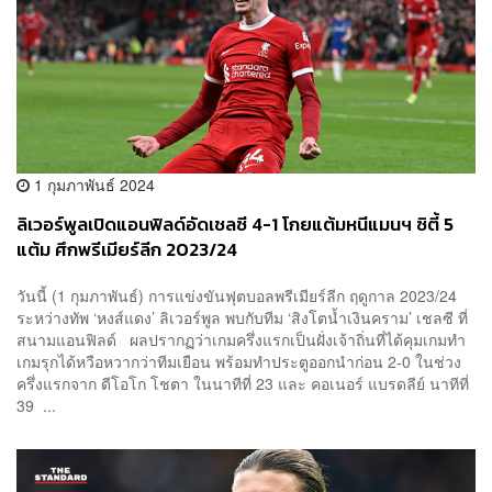
1 กุมภาพันธ์ 2024
ลิเวอร์พูลเปิดแอนฟิลด์อัดเชลซี 4-1 โกยแต้มหนีแมนฯ ซิตี้ 5
แต้ม ศึกพรีเมียร์ลีก 2023/24
วันนี้ (1 กุมภาพันธ์) การแข่งขันฟุตบอลพรีเมียร์ลีก ฤดูกาล 2023/24
ระหว่างทัพ ‘หงส์แดง’ ลิเวอร์พูล พบกับทีม ‘สิงโตน้ำเงินคราม’ เชลซี ที่
สนามแอนฟิลด์ ผลปรากฏว่าเกมครึ่งแรกเป็นฝั่งเจ้าถิ่นที่ได้คุมเกมทำ
เกมรุกได้หวือหวากว่าทีมเยือน พร้อมทำประตูออกนำก่อน 2-0 ในช่วง
ครึ่งแรกจาก ดีโอโก โชตา ในนาทีที่ 23 และ คอเนอร์ แบรดลีย์ นาทีที่
39 ...