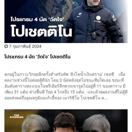
7 กุมภาพันธ์ 2024
โปรแกรม 4 นัด ‘วัดใจ’ โปเชตติโน
ตกอยู่ในภาวะวิกฤตอีกครั้งสำหรับทัพ ‘สิงโตน้ำเงินคราม’ เชลซี เมื่อ
ผลงานช่วงนี้ไม่ค่อยสู้ดีนัก โดย 3 นัดหลังสุดไม่ชนะทีมใดเลย ขณะที่
อันดับตารางคะแนนในพรีเมียร์ลีกพวกเขารูดไปอยู่ที่ 11 ของตาราง มี
เพียง 31 แต้ม ห่างพื้นที่ Top 4 ไกลถึง 15 แต้ม และด้วยผลงานที่ไม่สู้ดี
ย่อมส่งผลถึงอุณหภูมิบนเก้าอี้ของ เมาริซิโอ โปเชตติโน ผ...