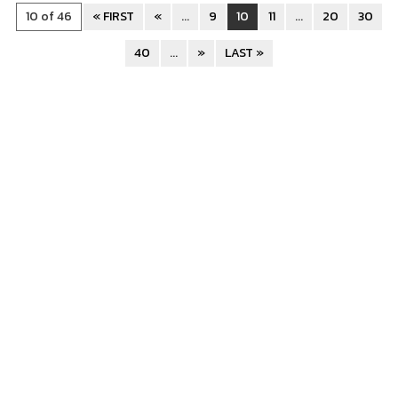
10 of 46
« FIRST
«
...
9
10
11
...
20
30
40
...
»
LAST »