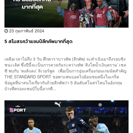
23 กุมภาพันธ์ 2024
5 สโมสรคว้าแชมป์ลีกคัพมากที่สุด
เหลือเวลาไม่ถึง 3 วัน ศึกคาราบาวคัพ (ลีกคัพ) จะดำเนินมาถึงรอบชิง
ชนะเลิศ ซึ่งปีนี้จะเป็นการดวลกันระหว่างทัพ ‘สิงโตน้ำเงินคราม’ เชล
ซี พบกับ ‘หงส์แดง’ ลิเวอร์พูล เพื่อเป็นการอุ่นเครื่องก่อนเกมนัดสำคัญ
THE STANDARD SPORT ขอพาแฟนบอลไปย้อนชมหนึ่งในเกร็ด
ข้อมูลที่น่าสนใจเกี่ยวกับถ้วยลีกคัพว่า 5 อันดับสโมสรไหนในอังกฤษ
บ้างที่ครองแชมป์ใบนี้มากที่...