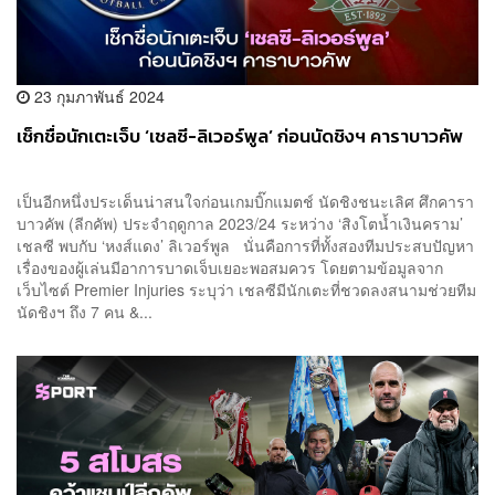
23 กุมภาพันธ์ 2024
เช็กชื่อนักเตะเจ็บ ‘เชลซี-ลิเวอร์พูล’ ก่อนนัดชิงฯ คาราบาวคัพ
เป็นอีกหนึ่งประเด็นน่าสนใจก่อนเกมบิ๊กแมตช์ นัดชิงชนะเลิศ ศึกคารา
บาวคัพ (ลีกคัพ) ประจำฤดูกาล 2023/24 ระหว่าง ‘สิงโตน้ำเงินคราม’
เชลซี พบกับ ‘หงส์แดง’ ลิเวอร์พูล นั่นคือการที่ทั้งสองทีมประสบปัญหา
เรื่องของผู้เล่นมีอาการบาดเจ็บเยอะพอสมควร โดยตามข้อมูลจาก
เว็บไซต์ Premier Injuries ระบุว่า เชลซีมีนักเตะที่ชวดลงสนามช่วยทีม
นัดชิงฯ ถึง 7 คน &...