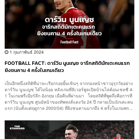
1 กุมภาพันธ์ 2024
FOOTBALL FACT: ดาร์วิน นูนเญซ จารึกสถิตินักเตะคนแรก
ยิงชนคาน 4 ครั้งในเกมเดียว
เป็นอีกหนึ่งสถิติที่น่าจะเรียกรอยยิ้มเขินๆ จากกองหน้าชาวอุรุกวัยอย่าง
ดาร์วิน นูนเญซ ได้ไม่น้อย หลังเกมที่ลิเวอร์พูลเปิดบ้านไล่ต้อนเชลซี 4-
1 ในเกมพรีเมียร์ลีก อังกฤษ เมื่อคืนที่ผ่านมา โดยสถิติที่พูดถึงคือการที่
ดาร์วิน นูนเญซ ศูนย์หน้าของทัพหงส์แดงวัย 24 ปี กลายเป็นนักเตะคน
แรก (นับตั้งแต่ฤดูกาล 2003/04) ที่ยิงชนคานมากถึง 4 ครั้งในเกมพร...