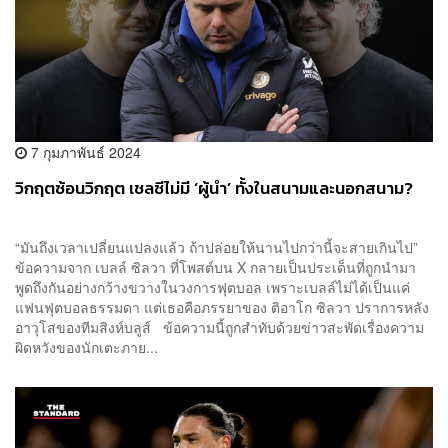
7 กุมภาพันธ์ 2024
วิกฤตซ้อนวิกฤต เชลซีไม่มี ‘ผู้นำ’ ทั้งในสนามและนอกสนาม?
“มันถึงเวลาเปลี่ยนแปลงแล้ว ถ้าปล่อยให้นานไปกว่านี้จะสายเกินไป”
ข้อความจาก เบลล์ ซิลวา ที่โพสต์บน X กลายเป็นประเด็นที่ถูกนำมา
พูดถึงกันอย่างกว้างขวางในวงการฟุตบอล เพราะเบลล์ไม่ได้เป็นแค่
แฟนฟุตบอลธรรมดา แต่เธอคือภรรยาของ ติอาโก ซิลวา ปราการหลัง
อาวุโสของทีมสิงห์บลูส์ ข้อความนี้ถูกสำทับด้วยข่าวสะพัดเรื่องความ
ผิดหวังของนักเตะภาย...