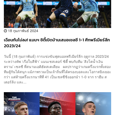
18 กุมภาพันธ์ 2024
เฉือนกันไม่ลง! แมนฯ ซิตี้เปิดบ้านเสมอเชลซี 1-1 ศึกพรีเมียร์ลีก
2023/24
วันนี้ (18 กุมภาพันธ์) การแข่งขันฟุตบอลพรีเมียร์ลีก ฤดูกาล 2023/24
ระหว่างทัพ ‘เรือใบสีฟ้า’ แมนเชสเตอร์ ซิตี้ พบกับทีม ‘สิงโตน้ำเงิน
คราม’ เชลซี ที่สนามเอติฮัดสเตเดียม ผลปรากฏว่าเกมครึ่งแรกทั้งสอง
ทีมสู้กันได้สนุก แม้ภาพรวมเป็นเจ้าถิ่นที่ได้ครองบอลและโอกาสยิงเยอะ
กว่า แต่ท้ายครึ่งแรกนาทีที่ 41 เป็นเชลซีชิงออกนำ 1-0 จาก ราฮีม ส
เตอร์ลิง และ...