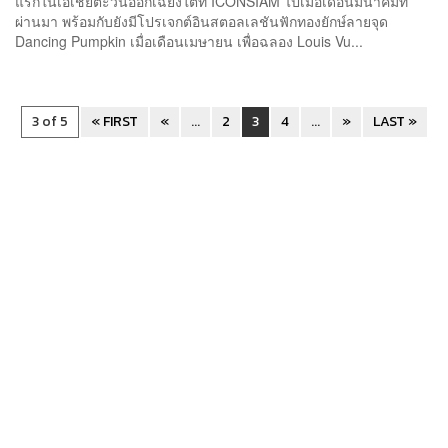
แรกในเอเชียตะวันออกเฉียงใต้ที่ ICONSIAM ไปเมื่อเดือนมีนาคมที่
ผ่านมา พร้อมกับยังมีโปรเจกต์อินสตอลเลชันฟักทองยักษ์ลายจุด
Dancing Pumpkin เมื่อเดือนเมษายน เพื่อฉลอง Louis Vu...
3 of 5
« FIRST
«
...
2
3
4
...
»
LAST »