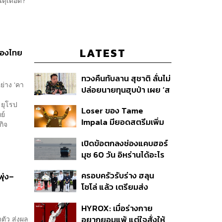
LATEST
่ของไทย
ทวงคืนทับลาน สุชาติ ลั่นไม่
ย่าง ‘คา
ปล่อยนายทุนฮุบป่า เผย ‘ส
ตาร์เวลล์’ รื้อถอนเองคืบ
 ยุโรป
Loser ของ Tame
40% เตือนผู้ฝ่าฝืนเจอขั้น
ย์
Impala มียอดสตรีมเพิ่ม
เด็ดขาด
กิจ
ขึ้น 456% หลังถูกใช้
เปิดข้อตกลงช่องแคบฮอร์
ประกอบ Spider-Man
มุซ 60 วัน อิหร่านได้อะไร
ทำไมสหรัฐฯ ถึงยอม
ครอบครัวรับร่าง ฮลุน
ุ่ง–
โซโล่ แล้ว เตรียมส่ง
ชันสูตรหาสาเหตุการเสีย
HYROX: เมื่อร่างกาย
ชีวิต
ตัว ส่งผล
อยากยอมแพ้ แต่ใจสั่งให้