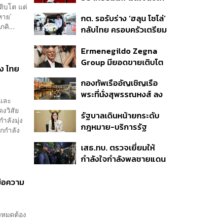
ติบโต แต่
ไปต่อ นี่คือบททดสอบ
หาย’
กต. รอรับร่าง ‘ฮลุน โซโล่’
Self-Commitment ที่น่า
คิ...
กลับไทย ครอบครัวเตรียม
ลอง
ชันสูตรสาเหตุการเสียชีวิต
Ermenegildo Zegna
Group มียอดขายเติบโต
ลง ไทย
ขึ้น 10.3% ในไตรมาสที่ 2
กองทัพเรืออัญเชิญเรือ
ของปีนี้
พระที่นั่งสุพรรณหงส์ ลง
ีและ
น้ำซ้อมฝีพายเตรียมขบวน
งวิสัย
รัฐบาลเดินหน้ายกระดับ
พยุหยาตราทางชลมารค ปี
ลังมุ่ง
กฎหมาย-บริการรัฐ
2569
กกำลัง
คุ้มครองสิทธิผู้มีความ
เสธ.ทบ. ตรวจเยี่ยมให้
หลากหลายทางเพศ ดัน
กำลังใจกำลังพลชายแดน
ความเท่าเทียมตั้งแต่
ใต้ ย้ำไม่ประมาท เดินหน้า
หลักสูตรในห้องเรียนถึงที่
รักษาความสงบ-สร้าง
มือความ
ทำงาน
สันติสุข
้งหมดต้อง