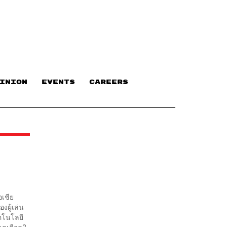
INION
EVENTS
CAREERS
อเชีย
งผู้เล่น
ทคโนโลยี
ดุเดือด?