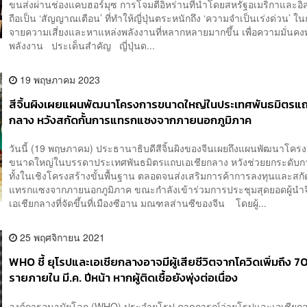
ขนส่งผ่านช่องแคบฮอร์มุซ การโจมตีอิหร่านที่นำโดยสหรัฐอเมริกาและอ
ถือเป็น ‘สัญญาณเตือน’ ที่ทำให้ญี่ปุ่นตระหนักถึง ‘ความจำเป็นเร่งด่วน’ 
จายความเสี่ยงและหาแหล่งพลังงานที่หลากหลายมากขึ้น เพื่อความมั่นค
พลังงาน ประเด็นสำคัญ ญี่ปุ่นด...
19 พฤษภาคม 2023
สีจิ้นผิงเผยแผนพัฒนาโครงการขนาดใหญ่ในประเทศพันธมิตรแถ
กลาง หวังสกัดกั้นการแทรกแซงจากภายนอกภูมิภาค
วันนี้ (19 พฤษภาคม) ประธานาธิบดีสีจิ้นผิงของจีนเผยถึงแผนพัฒนาโคร
ขนาดใหญ่ในบรรดาประเทศพันธมิตรแถบเอเชียกลาง หวังช่วยยกระดับ
ทั้งในเชิงโครงสร้างขั้นพื้นฐาน ตลอดจนส่งเสริมการค้าการลงทุนและสกั
แทรกแซงจากภายนอกภูมิภาค ขณะกำลังเข้าร่วมการประชุมสุดยอดผู้นำ
เอเชียกลางที่จัดขึ้นที่เมืองซีอาน มณฑลส่านซีของจีน โดยผู้...
25 พฤศจิกายน 2021
WHO ชี้ ยุโรปและเอเชียกลางอาจมีผู้เสียชีวิตจากโควิดเพิ่มถึง
รายภายใน มี.ค. ปีหน้า หากผู้ติดเชื้อยังพุ่งต่อเนื่อง
องค์การอนามัยโลก (WHO) ประจำยุโรป คาดการณ์ว่ายุโรปและเอเชียกลาง