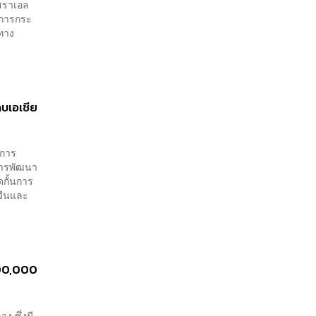
ิสราเอล
ในการกระ
งทาง
บเอเชีย
งการ
การพัฒนา
ดกั้นการ
จีนและ
 700,000
 ซึ่งมี