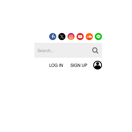
LOG IN
SIGN UP