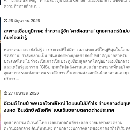
ความท้าทายด้านท...
26 มิถุนายน 2026
สะพานเชื่อมภูมิภาค: ทำความรู้จัก ‘คาซัคสถาน’ ยุทธศาสตร์ใหม
กับเรื่องน่ารู้
หลายคนอาจจะยังไม่รู้ว่า ประเทศที่ไม่มีทางออกสู่ทะเลที่ใหญ่ที่สุดในโลกอ
ซัคสถาน’ กำลังกลายเป็น ‘พันธมิตรทางยุทธศาสตร์’ ที่สำคัญมากสำหรับ
ประเทศไทย ไม่ว่าจะเป็นการเป็นประตูเชื่อมสู่ตลาดใหญ่อย่างเอเชียกลาง
และเครือรัฐเอกราช (CIS), ขุมทรัพย์พลังงานและแร่ธาตุหายากที่ตอบโจท
อุตสาหกรรมแห่งอนาคต รวมถึงการเป็นตลาดส่งออกสินค้าฮาลาลและธุร
บริการ...
27 เมษายน 2026
อีเวนต์ ไทยปี ’69 เจอโจทย์ใหญ่ โตแบบไม่มีกำไร ท่ามกลางต้นทุนพ
งบหด ‘อินเด็กซ์ ครีเอทีฟ’ เบนเข็มขยายตลาดต่างประเทศ
อุตสาหกรรม อีเวนต์ ไทย เจอแรงกดดันอีกระลอก จากผลพวงสงคราม
ตะวันออกกลาง ดันต้นทุนพุ่ง ท่ามกลางงบการตลาดของภาคธุรกิจที่เริ่มหด