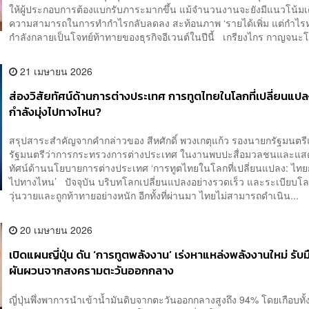
ให้ผู้ประกอบการต้องแบกรับภาระมากขึ้น แม้จำนวนงานจะยังมีแนวโน้มเ
ความสามารถในการทำกำไรกลับลดลง สะท้อนภาพ ‘รายได้เพิ่ม แต่กำไร
กำลังกลายเป็นโจทย์ท้าทายของธุรกิจอีเวนต์ในปีนี้ เกรียงไกร กาญจนะโภ
21 เมษายน 2026
ส่องวิสัยทัศน์ด้านการต่างประเทศ การทูตไทยในโลกที่เปลี่ยนแป
กำลังมุ่งไปทางไหน?
สรุปสาระสำคัญจากคำกล่าวของ สีหศักดิ์ พวงเกตุแก้ว รองนายกรัฐมนตร
รัฐมนตรีว่าการกระทรวงการต่างประเทศ ในงานพบปะสื่อมวลชนและแสด
ทัศน์ด้านนโยบายการต่างประเทศ ‘การทูตไทยในโลกที่เปลี่ยนแปลง: ไทยกำ
ไปทางไหน’ ปัจจุบัน บริบทโลกเปลี่ยนแปลงอย่างรวดเร็ว และระเบียบโล
วุ่นวายและถูกท้าทายอย่างหนัก อีกทั้งที่ผ่านมา ไทยไม่สามารถดำเนิน...
20 เมษายน 2026
เปิดแผนญี่ปุ่น ดัน ‘การทูตพลังงาน’ เร่งหาแหล่งพลังงานใหม่ รับ
ผันผวนจากสงครามตะวันออกกลาง
ญี่ปุ่นพึ่งพาการนำเข้าน้ำมันดิบจากตะวันออกกลางสูงถึง 94% โดยเกือบทั