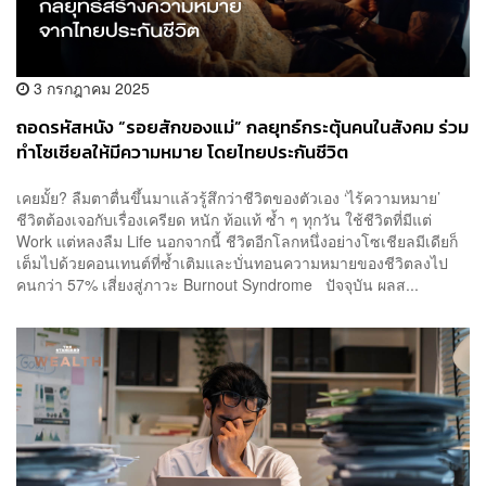
3 กรกฎาคม 2025
ถอดรหัสหนัง “รอยสักของแม่” กลยุทธ์กระตุ้นคนในสังคม ร่วม
ทำโซเชียลให้มีความหมาย โดยไทยประกันชีวิต
[ADVERTORIAL]
เคยมั้ย? ลืมตาตื่นขึ้นมาแล้วรู้สึกว่าชีวิตของตัวเอง ‘ไร้ความหมาย’
ชีวิตต้องเจอกับเรื่องเครียด หนัก ท้อแท้ ซ้ำ ๆ ทุกวัน ใช้ชีวิตที่มีแต่
Work แต่หลงลืม Life นอกจากนี้ ชีวิตอีกโลกหนึ่งอย่างโซเชียลมีเดียก็
เต็มไปด้วยคอนเทนต์ที่ซ้ำเติมและบั่นทอนความหมายของชีวิตลงไป
คนกว่า 57% เสี่ยงสู่ภาวะ Burnout Syndrome ปัจจุบัน ผลส...