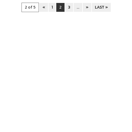
2 of 5
«
1
2
3
...
»
LAST »