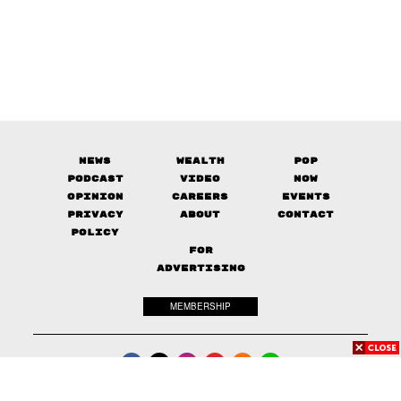
News
Wealth
Pop
Podcast
Video
Now
Opinion
Careers
Events
Privacy
About
Contact
Policy
FOR
ADVERTISING
MEMBERSHIP
© 2017-
2026
The Standard. All rights reserved.