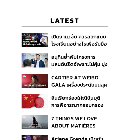
LATEST
เปิดงานวิจัย ควรออกแบบ
โรงเรียนอย่างไรเพื่อรับมือ
เหตุกราดยิง
อนุทินย้ำพับโครงการ
แลนด์บริดจ์เพราะไม่คุ้ม มุ่ง
พัฒนา Missing Link
CARTIER AT WEIBO
รองรับอ่าวไทย-อันดามัน
GALA เครื่องประดับบนลุค
พรมแดงของแขกคน
จีนเรียกร้องให้ญี่ปุ่นยุติ
สำคัญ
การพิจารณาครอบครอง
อาวุธนิวเคลียร์
7 THINGS WE LOVE
ABOUT MATIÈRES
FÉCALES
Ariana Grande เปิดตัว