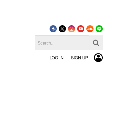
LOG IN
SIGN UP