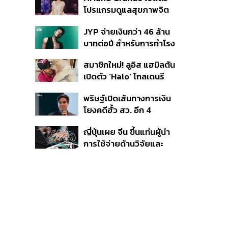
โปรแกรมดูแลสุขภาพจิต
สำหรับคนในอุตสาหกรรม
JYP จ่ายเงินกว่า 46 ล้าน
ดนตรี
บาทต่อปี สำหรับการทำโรง
อาหารออร์แกนิกในบริษัท
สมาชิกใหม่! ลูอิส แฮมิลตัน
เปิดตัว ‘Halo’ โกลเดนรี
ทรีฟเวอร์ตัวใหม่
พริษฐ์เปิดเส้นทางการเงิน
โยงคดีฮั้ว สว. อีก 4
จังหวัด พบ ส.อบจ.
ญี่ปุ่นเผย จีน ขึ้นแท่นผู้นำ
อำนาจเจริญโอนเงินให้เจ้า
การใช้จ่ายด้านวิจัยและ
หน้าที่ กกต. ฝ่ายสืบสวน
พัฒนาโลก กวาดสัดส่วน
งานวิจัยถูกอ้างอิงสูงสุด
แซงสหรัฐฯ