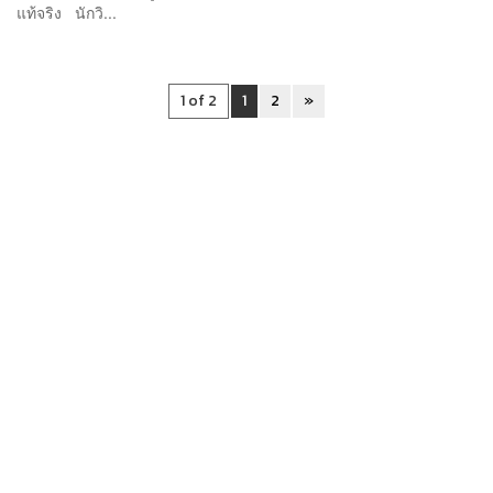
แท้จริง นักวิ...
1 of 2
1
2
»