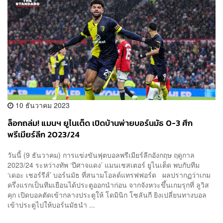
10 ธันวาคม 2023
ล็อกถล่ม! แมนฯ ยูไนเต็ด เปิดบ้านพ่ายบอร์นมัธ 0-3 ศึก
พรีเมียร์ลีก 2023/24
วันนี้ (9 ธันวาคม) การแข่งขันฟุตบอลพรีเมียร์ลีกอังกฤษ ฤดูกาล
2023/24 ระหว่างทัพ ‘ปีศาจแดง’ แมนเชสเตอร์ ยูไนเต็ด พบกับทีม
‘เดอะ เชอร์รีส์’ บอร์นมัธ ที่สนามโอลด์แทรฟฟอร์ด ผลปรากฏว่าเกม
ครึ่งแรกเป็นทีมเยือนได้ประตูออกนำก่อน จากจังหวะขึ้นเกมรุกที่ ลูวิส
คุก เปิดบอลตัดเข้ากลางประตูให้ โดมินิก โซลันกี ยิงเปลี่ยนทางบอล
เข้าประตูไปให้บอร์นมัธนำ ...