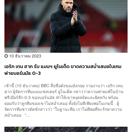
10 ธันวาคม 2023
เอริก เทน ฮาก รับ แมนฯ ยูไนเต็ด ขาดความสม่ำเสมอในเกม
พ่ายบอร์นมัธ 0-3
เช้านี้ (10 ธันวาคม) BBC สื่อชื่อดังของอังกฤษ รายงานว่า เอริก เทน
ฮาก ผู้จัดการทีมแมนเชสเตอร์ ยูไนเต็ด กล่าวว่าความพ่ายแพ้ในบ้าน
พรีเมียร์ลีก 0-3 ของบอร์นมัธ ทำให้เขาหงุดหงิดและผิดหวัง พร้อม
ยอมรับว่าลูกทีมของเขาไม่สม่ำเสมอ ทั้งยังไม่ดีเพียงพอในเกมนี้ ผู้
จัดการทีมชาวดัตช์กล่าวว่า “ในฐานะทีม เราไม่ดีพอที่จะรักษาความ
สม่ำเสมอ “...