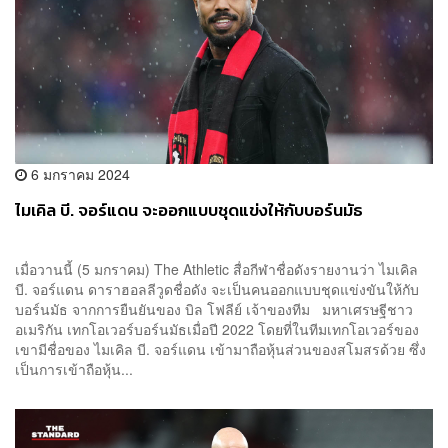
6 มกราคม 2024
ไมเคิล บี. จอร์แดน จะออกแบบชุดแข่งให้กับบอร์นมัธ
เมื่อวานนี้ (5 มกราคม) The Athletic สื่อกีฬาชื่อดังรายงานว่า ไมเคิล
บี. จอร์แดน ดาราฮอลลีวูดชื่อดัง จะเป็นคนออกแบบชุดแข่งขันให้กับ
บอร์นมัธ จากการยืนยันของ บิล โฟลีย์ เจ้าของทีม มหาเศรษฐีชาว
อเมริกัน เทกโอเวอร์บอร์นมัธเมื่อปี 2022 โดยที่ในทีมเทกโอเวอร์ของ
เขามีชื่อของ ไมเคิล บี. จอร์แดน เข้ามาถือหุ้นส่วนของสโมสรด้วย ซึ่ง
เป็นการเข้าถือหุ้น...