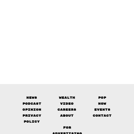
News
Wealth
Pop
Podcast
Video
Now
Opinion
Careers
Events
Privacy
About
Contact
Policy
FOR
ADVERTISING