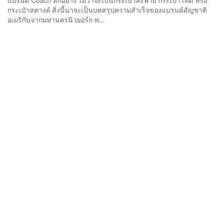
แบรนด์ Coach สักอย่าง ไม่ว่าจะเป็นกระเป๋าสะพาย กระเป๋าโทต หรือ
กระเป๋าสตางค์ สิ่งนี้น่าจะเป็นบทสรุปความสำเร็จของแบรนด์สัญชาติ
อเมริกันจากมหานครนิวยอร์ก ท...