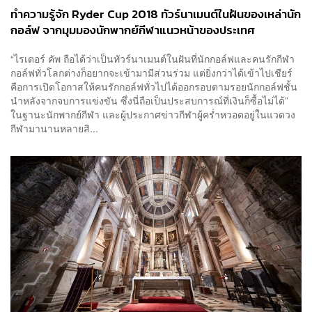
ทำความรู้จัก Ryder Cup 2018 ทัวร์นาเมนต์ในฝันของเหล่านัก
กอล์ฟ จากมุมมองนักพากย์กีฬาแนวหน้าของประเทศ
[Advertorial]
“ไรเดอร์ คัพ ถือได้ว่าเป็นทัวร์นาเมนต์ในฝันที่นักกอล์ฟและคนรักกีฬา
กอล์ฟทั่วโลกต่างก็อยากจะเข้ามามีส่วนร่วม แต่ยิ่งกว่าได้เข้าไปเชียร์
คือการเปิดโอกาสให้คนรักกอล์ฟทั่วไปได้ออกรอบตามรอยนักกอล์ฟชั้น
นำหลังจากจบการแข่งขัน ซึ่งนี่ถือเป็นประสบการณ์ที่เงินก็ซื้อไม่ได้”
ในฐานะนักพากย์กีฬา และผู้ประกาศข่าวกีฬาผู้คร่ำหวอดอยู่ในแวดวง
กีฬามานานหลายสิ...