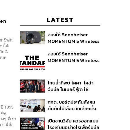
LATEST
วหา
ลองใช้ Sennheiser
or Swift
MOMENTUM 5 Wireless
อบโต้
หูฟัง 14,990 บาท ที่ให้ผู้ใช้
บสื่อ
ลองใช้ Sennheiser
ถอดเปลี่ยนแบตเองได้
ังบท
MOMENTUM 5 Wireless
ก่อนกฎ EU บังคับปีหน้า
หูฟัง 14,990 บาท ที่ให้ผู้ใช้
ถอดเปลี่ยนแบตเองได้
ก่อนกฎ EU บังคับปีหน้า
ไทยน้ำทิพย์ โคคา-โคล่า
จับมือ ไมเนอร์ ฟู้ด ใช้
คอนเสิร์ตแทนส่วนลด เดิม
กกต. บอร์ดประกันสังคม
พัน Music Marketing ใน
นปี 1999
ยืนยันไม่เลื่อนวันเลือกตั้ง
ปีที่ธุรกิจร้านอาหารโต
ม่ดู
และปรับบางกระบวนการ
ทรงตัวที่ 3.2%
งๆ ที่เรา
เปิดงานวิจัย ควรออกแบบ
ตามคำสั่งทุเลาของศาล
่านี่คือ
โรงเรียนอย่างไรเพื่อรับมือ