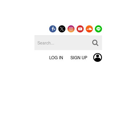
LOG IN
SIGN UP