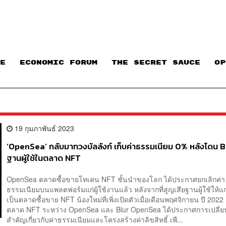
E
ECONOMIC FORUM
THE SECRET SAUCE​
OP
19 กุมภาพันธ์ 2023
‘OpenSea’ กลับมาทวงบัลลังก์ เก็บค่าธรรมเนียม 0% หลังโดน B
ฐานผู้ใช้ในตลาด NFT
OpenSea ตลาดซื้อขายโทเคน NFT ชั้นนำของโลก ได้ประกาศยกเลิกค่า
ธรรมเนียมบนแพลตฟอร์มแก่ผู้ใช้งานแล้ว หลังจากที่สูญเสียฐานผู้ใช้ให้แก่ 
เป็นตลาดซื้อขาย NFT น้องใหม่ที่เพิ่งเปิดตัวเมื่อเดือนพฤศจิกายน ปี 20
ตลาด NFT ระหว่าง OpenSea และ Blur OpenSea ได้ประกาศการเปลี่ยน
สำคัญเกี่ยวกับค่าธรรมเนียมและโครงสร้างค่าลิขสิทธิ์ เพื...