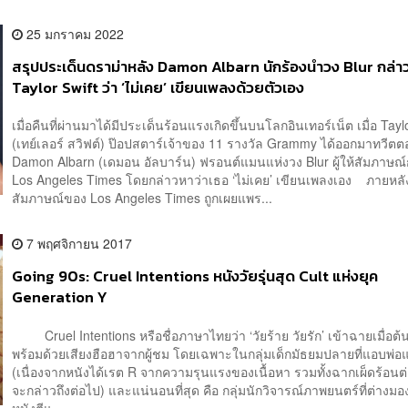
25 มกราคม 2022
สรุปประเด็นดราม่าหลัง Damon Albarn นักร้องนำวง Blur กล่า
Taylor Swift ว่า ‘ไม่เคย’ เขียนเพลงด้วยตัวเอง
เมื่อคืนที่ผ่านมาได้มีประเด็นร้อนแรงเกิดขึ้นบนโลกอินเทอร์เน็ต เมื่อ Tayl
(เทย์เลอร์ สวิฟต์) ป๊อปสตาร์เจ้าของ 11 รางวัล Grammy ได้ออกมาทวีตต
Damon Albarn (เดมอน อัลบาร์น) ฟรอนต์แมนแห่งวง Blur ผู้ให้สัมภาษณ์กั
Los Angeles Times โดยกล่าวหาว่าเธอ ‘ไม่เคย’ เขียนเพลงเอง ภายหล
สัมภาษณ์ของ Los Angeles Times ถูกเผยแพร...
7 พฤศจิกายน 2017
Going 90s: Cruel Intentions หนังวัยรุ่นสุด Cult แห่งยุค
Generation Y
Cruel Intentions หรือชื่อภาษาไทยว่า ‘วัยร้าย วัยรัก’ เข้าฉายเมื่อต้
พร้อมด้วยเสียงฮือฮาจากผู้ชม โดยเฉพาะในกลุ่มเด็กมัธยมปลายที่แอบพ่อแ
(เนื่องจากหนังได้เรต R จากความรุนแรงของเนื้อหา รวมทั้งฉากเผ็ดร้อนต่า
จะกล่าวถึงต่อไป) และแน่นอนที่สุด คือ กลุ่มนักวิจารณ์ภาพยนตร์ที่ต่างมองว
หนังตีแ...