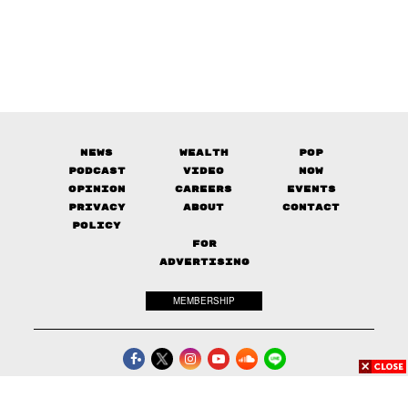
News
Wealth
Pop
Podcast
Video
Now
Opinion
Careers
Events
Privacy
About
Contact
Policy
FOR
ADVERTISING
MEMBERSHIP
© 2017-
2026
The Standard. All rights reserved.