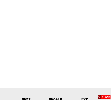
News
Wealth
Pop
Podcast
Video
Now
Opinion
Careers
Events