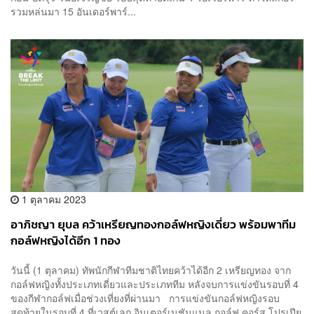
รวมหล่นมา 15 อันเดอร์พาร์...
1 ตุลาคม 2023
อาภิชญา ยุบล คว้าเหรียญทองกอล์ฟหญิงเดี่ยว พร้อมพาทีม
กอล์ฟหญิงได้อีก 1 ทอง
วันนี้ (1 ตุลาคม) ทัพนักกีฬาทีมชาติไทยคว้าได้อีก 2 เหรียญทอง จาก
กอล์ฟหญิงทั้งประเภทเดี่ยวและประเภททีม หลังจบการแข่งขันรอบที่ 4
ของกีฬากอล์ฟเมื่อช่วงเที่ยงที่ผ่านมา การแข่งขันกอล์ฟหญิงรอบ
สุดท้ายในรอบที่ 4 ที่เวสต์เลก อินเตอร์เนชันแนล กอล์ฟ คอร์ส โปรเปีย