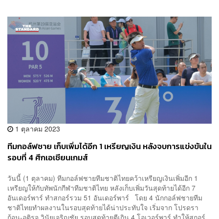
1 ตุลาคม 2023
ทีมกอล์ฟชาย เก็บเพิ่มได้อีก 1 เหรียญเงิน หลังจบการแข่งขันใน
รอบที่ 4 ศึกเอเชียนเกมส์
วันนี้ (1 ตุลาคม) ทีมกอล์ฟชายทีมชาติไทยคว้าเหรียญเงินเพิ่มอีก 1
เหรียญให้กับทัพนักกีฬาทีมชาติไทย หลังเก็บเพิ่มวันสุดท้ายได้อีก 7
อันเดอร์พาร์ ทำสกอร์รวม 51 อันเดอร์พาร์ โดย 4 นักกอล์ฟชายทีม
ชาติไทยทำผลงานในรอบสุดท้ายได้น่าประทับใจ เริ่มจาก โปรดรา
ก้อน-อติรุจ วินัยเจริญชัย รอบสุดท้ายตีเกิน 4 โอเวอร์พาร์ ทำให้สกอร์