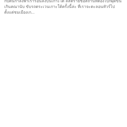
กัปตันกำลังพาเราร่อนลงบนเกาะใต้ ลิสต์รายชื่อสถานที่ต้องไปก็ผุดขึ้น
เกินคณานับ ขับรถตระเวนเกาะใต้ครั้งนี้ล่ะ ที่เราจะตะลอนทัวร์ไป
ตั้งแต่ชมเมืองเก...