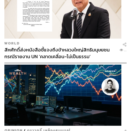
WORLD
สีหศักดิ์ส่งหนังสือชี้แจงถึงข้าหลวงใหญ่สิทธิมนุษยชน
...
กรณีรายงาน UN ‘คลาดเคลื่อน-ไม่เป็นธรรม’
OPINION
/
ตราวุทธิ์ เหลืองสมบูรณ์