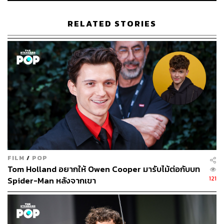
121
RELATED STORIES
ABOUT THE AUTHOR
ธนากร สุนทร
จบจากคณะนิเทศศาสตร์ มหาวิทยาลัยรังสิต
ชอบดูคอนเสิร์ต ใช้บทเพลงของ The 1975
เป็นพลังขับเคลื่อนชีวิต และอยากเป็นนักเขียน
ที่มีคนอยากอ่าน
FILM
/
POP
Tom Holland อยากให้ Owen Cooper มารับไม้ต่อกับบท
121
Spider-Man หลังจากเขา