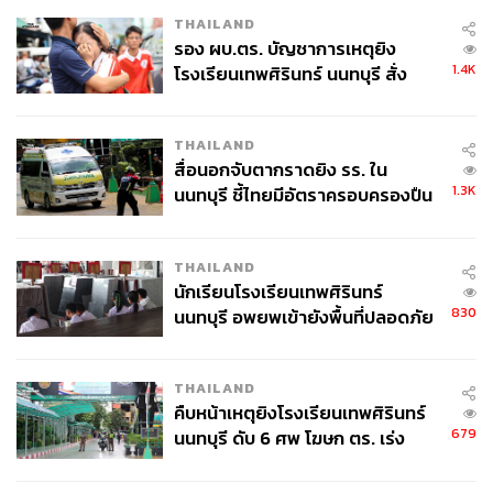
THAILAND
รอง ผบ.ตร. บัญชาการเหตุยิง
1.4K
โรงเรียนเทพศิรินทร์ นนทบุรี สั่ง
ค้นหา 2 รอบยืนยันไร้คนติดค้าง พบ
ศพปู่-ย่าที่บ้านพักผู้ก่อเหตุ
THAILAND
สื่อนอกจับตากราดยิง รร. ใน
1.3K
นนทบุรี ชี้ไทยมีอัตราครอบครองปืน
สูงในระดับต้นของภูมิภาค
THAILAND
นักเรียนโรงเรียนเทพศิรินทร์
830
นนทบุรี อพยพเข้ายังพื้นที่ปลอดภัย
ชั่วคราว หลังเหตุใช้อาวุธปืนภายใน
โรงเรียนคลี่คลาย
THAILAND
คืบหน้าเหตุยิงโรงเรียนเทพศิรินทร์
679
นนทบุรี ดับ 6 ศพ โฆษก ตร. เร่ง
สอบปมขโมยปืนปู่ก่อเหตุ