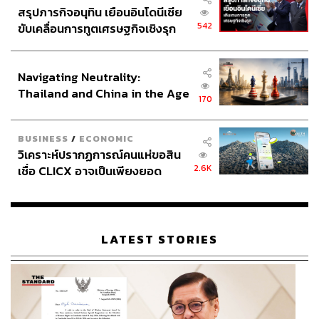
สรุปภารกิจอนุทิน เยือนอินโดนีเซีย
542
ขับเคลื่อนการทูตเศรษฐกิจเชิงรุก
ประกาศหุ้นส่วนยุทธศาสตร์ไทย –
อินโดนีเซีย
Navigating Neutrality:
Thailand and China in the Age
170
of a New Global Order
BUSINESS
/
ECONOMIC
วิเคราะห์ปรากฏการณ์คนแห่ขอสิน
2.6K
เชื่อ CLICX อาจเป็นเพียงยอด
ภูเขาน้ำแข็ง ของปัญหาหนี้ครัว
เรือนไทยที่ถูกซุกไว้
LATEST STORIES