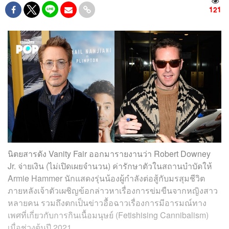
121
นิตยสารดัง Vanity Fair ออกมารายงานว่า Robert Downey
Jr. จ่ายเงิน (ไม่เปิดเผยจำนวน) ค่ารักษาตัวในสถานบำบัดให้
Armie Hammer นักแสดงรุ่นน้องผู้กำลังต่อสู้กับมรสุมชีวิต
ภายหลังเจ้าตัวเผชิญข้อกล่าวหาเรื่องการข่มขืน
จากหญิงสาว
หลายคน รวมถึงตกเป็นข่าวอื้อฉาวเรื่อง
การมีอารมณ์ทาง
เพศที่เกี่ยวกับการกินเนื้อมนุษย์
(Fetishising Cannibalism)
เมื่อช่วงต้นปี 2021