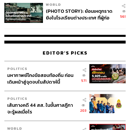
WORLD
(PHOTO STORY): ย้อนเหตุกราด
561
ยิงในโรงเรียนต่างประเทศ ที่ผู้ก่อ
เหตุเป็นนักเรียน
EDITOR'S PICKS
POLITICS
มหากาพย์โกงข้อสอบท้องถิ่น ก่อน
571
เดินหน้าสู่จุดจบในสัปดาห์นี้
POLITICS
เส้นทางคดี 44 สส. ในชั้นศาลฎีกา
203
จะรู้ผลเมื่อไร
WORLD