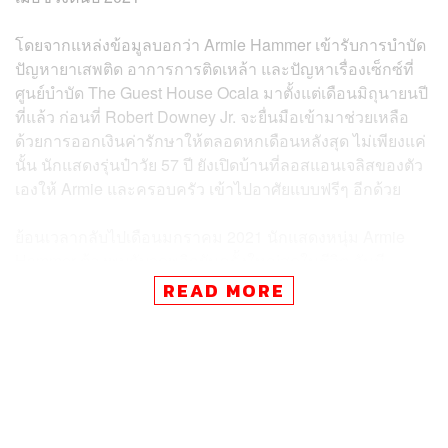
โดยจากแหล่งข้อมูลบอกว่า Armie Hammer เข้ารับการบำบัด
ปัญหายาเสพติด อาการการติดเหล้า และปัญหาเรื่องเซ็กซ์ที่
ศูนย์บำบัด The Guest House Ocala มาตั้งแต่เดือนมิถุนายนปี
ที่แล้ว ก่อนที่ Robert Downey Jr. จะยื่นมือเข้ามาช่วยเหลือ
ด้วยการออกเงินค่ารักษาให้ตลอดหกเดือนหลังสุด ไม่เพียงแค่
นั้น นักแสดงรุ่นป๋าวัย 57 ปี ยังเปิดบ้านที่ลอสแอนเจลิสของตัว
เองให้ Armie และครอบครัว เข้าไปอาศัยแบบฟรีๆ อีกด้วย
ย้อนเวลากลับไปเดือนมกราคม 2021 นักแสดงหนุ่ม Armie
Hammer ต้องพบกับจุดพลิกผันครั้งใหญ่สุดในชีวิต อันมี
สาเหตุมาจากข้อกล่าวหาข้างต้น ซึ่งส่งผลกระทบทำให้
READ MORE
อนาคตในวงการฮอลลีวูดของเขาดับวูบลงแทบจะทันที ทั้งถูก
ต้นสังกัดยกเลิกสัญญา ถูกถอดออกจากโปรเจกต์ภาพยนตร์
หลายเรื่อง ถูกภรรยาที่ใช้ชีวิตร่วมกันมา 13 ปีขอหย่า และถูก
คนทั่วโลกประณาม
อย่างไรก็ตาม หลังเจอมรสุมชีวิตลูกใหญ่ ล่าสุดเมื่อสัปดาห์